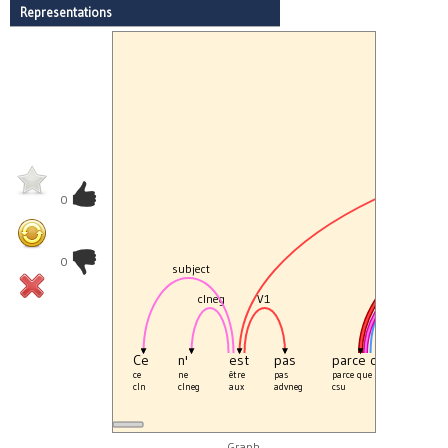
Representations
0
0
subject
SubS
clneg
V1
sub
Ce
n'
est
pas
parce qu'
on
ce
ne
être
pas
parce que
cln
cln
clneg
aux
advneg
csu
cln
Graph