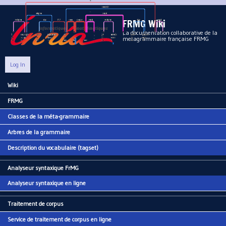
Aller au contenu principal
FRMG Wiki
La documentation collaborative de la
metagrammaire française FRMG
Log In
Wiki
Main menu
FRMG
Classes de la méta-grammaire
Arbres de la grammaire
Description du vocabulaire (tagset)
Analyseur syntaxique FrMG
Analyseur syntaxique en ligne
Traitement de corpus
Service de traitement de corpus en ligne