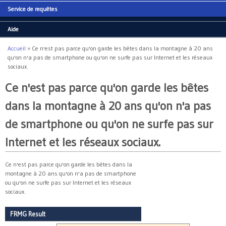
Service de requêtes
Aide
Accueil
»
Ce n'est pas parce qu'on garde les bêtes dans la montagne à 20 ans
Vous êtes ici
qu'on n'a pas de smartphone ou qu'on ne surfe pas sur Internet et les réseaux
sociaux.
Ce n'est pas parce qu'on garde les bêtes
dans la montagne à 20 ans qu'on n'a pas
de smartphone ou qu'on ne surfe pas sur
Internet et les réseaux sociaux.
Ce n'est pas parce qu'on garde les bêtes dans la
montagne à 20 ans qu'on n'a pas de smartphone
ou qu'on ne surfe pas sur Internet et les réseaux
sociaux.
FRMG Result