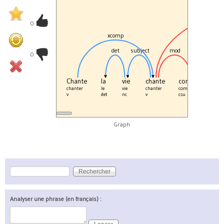
0
xcomp
det
subject
mod
0
Chante
la
vie
chante
comme si
t
chanter
le
vie
chanter
comme si
c
v
det
nc
v
csu
c
Graph
Rechercher
Formulaire de recherche
Analyser une phrase (en français) :