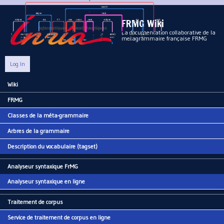
Aller au contenu principal
FRMG Wiki
La documentation collaborative de la
metagrammaire française FRMG
Log In
Wiki
Main menu
FRMG
Classes de la méta-grammaire
Arbres de la grammaire
Description du vocabulaire (tagset)
Analyseur syntaxique FrMG
Analyseur syntaxique en ligne
Traitement de corpus
Service de traitement de corpus en ligne