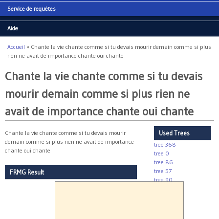
Service de requêtes
Aide
Accueil
»
Chante la vie chante comme si tu devais mourir demain comme si plus
Vous êtes ici
rien ne avait de importance chante oui chante
Chante la vie chante comme si tu devais
mourir demain comme si plus rien ne
avait de importance chante oui chante
Chante la vie chante comme si tu devais mourir
Used Trees
demain comme si plus rien ne avait de importance
tree 368
chante oui chante
tree 0
tree 86
tree 57
FRMG Result
tree 90
tree 280
tree 233
tree 237