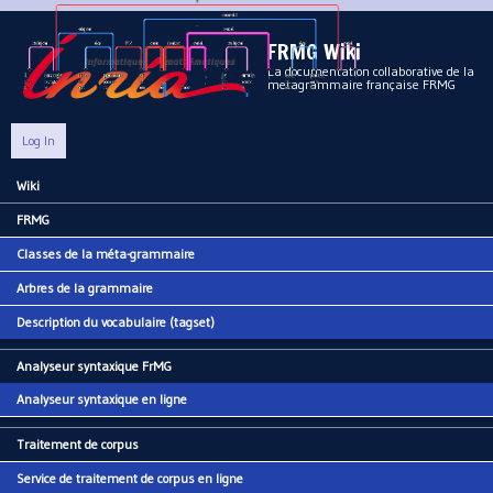
Aller au contenu principal
FRMG Wiki
La documentation collaborative de la
metagrammaire française FRMG
Log In
Wiki
Main menu
FRMG
Classes de la méta-grammaire
Arbres de la grammaire
Description du vocabulaire (tagset)
Analyseur syntaxique FrMG
Analyseur syntaxique en ligne
Traitement de corpus
Service de traitement de corpus en ligne