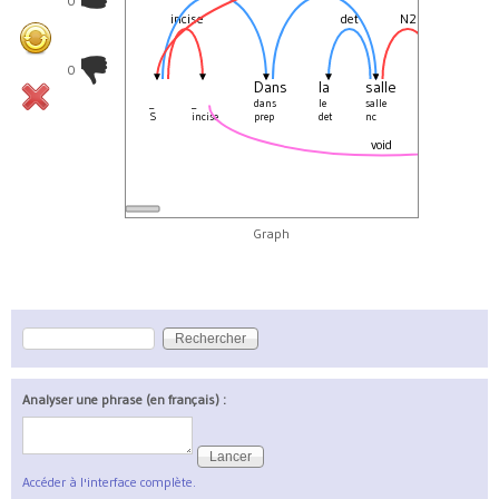
0
incise
det
N2
N2
0
Dans
la
salle
d'
at
_
_
dans
le
salle
de
atte
S
incise
prep
det
nc
prep
nc
void
Graph
Rechercher
Formulaire de recherche
Analyser une phrase (en français) :
Accéder à l'interface complète.