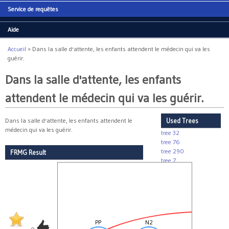
Service de requêtes
Aide
Accueil
»
Dans la salle d'attente, les enfants attendent le médecin qui va les
Vous êtes ici
guérir.
Dans la salle d'attente, les enfants
attendent le médecin qui va les guérir.
Dans la salle d'attente, les enfants attendent le
Used Trees
médecin qui va les guérir.
tree 32
tree 76
tree 290
FRMG Result
tree 7
tree 0
tree 86
tree 63
tree 368
tree 371
S
PP
N2