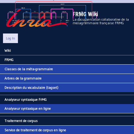
Aller au contenu principal
FRMG Wiki
La documentation collaborative de la
metagrammaire française FRMG
Log In
Wiki
Main menu
FRMG
Classes de la méta-grammaire
Arbres de la grammaire
Description du vocabulaire (tagset)
Analyseur syntaxique FrMG
Analyseur syntaxique en ligne
Traitement de corpus
Service de traitement de corpus en ligne