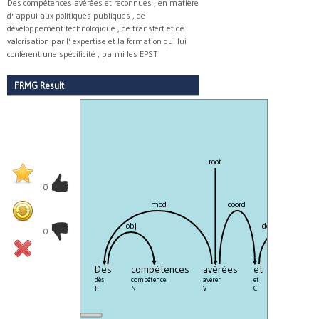
Des compétences avérées et reconnues , en matière
d' appui aux politiques publiques , de
développement technologique , de transfert et de
valorisation par l' expertise et la formation qui lui
confèrent une spécificité , parmi les EPST
FRMG Result
root
0
mod
coord
obj
dep_coord
0
Des
compétences
avérées
et
reconnu
dès
compétence
avérer
et
reconnaître
P
N
V
C
V