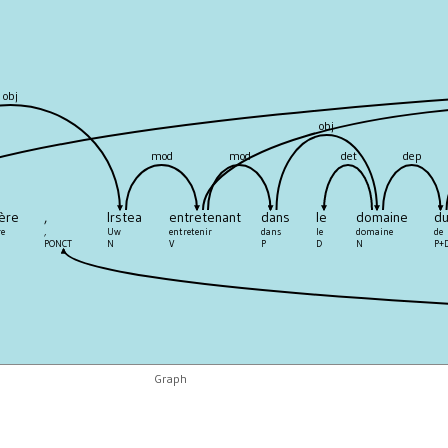
obj
obj
mod
mod
det
dep
ère
,
Irstea
entretenant
dans
le
domaine
d
re
,
Uw
entretenir
dans
le
domaine
de
PONCT
N
V
P
D
N
P+
Graph