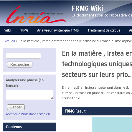
FRMG Wiki
La documentation collaborative 
Wiki
FRMG
Analyseur syntaxique FrMG
Traitement de corpus
A
Main menu
Accueil
»
En la matière , Irstea entretenant dans le domaine du machinisme agricole e
Vous êtes ici
En la matière , Irstea 
Rechercher
Formulaire de recherche
technologiques uniques 
secteurs sur leurs prio...
Analyser une phrase (en
français) :
En la matière , Irstea entretenant dans le do
Europe , la mise en place d' une consultation 
souhaitable .
FRMG Result
Accéder à l'interface complète.
Contenus