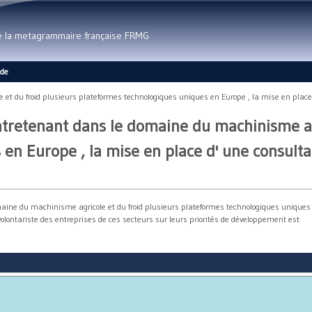
Aller au contenu principal
de la metagrammaire française FRMG
ide
t du froid plusieurs plateformes technologiques uniques en Europe , la mise en place d'
entretenant dans le domaine du machinisme ag
en Europe , la mise en place d' une consultat
maine du machinisme agricole et du froid plusieurs plateformes technologiques uniques
volontariste des entreprises de ces secteurs sur leurs priorités de développement est