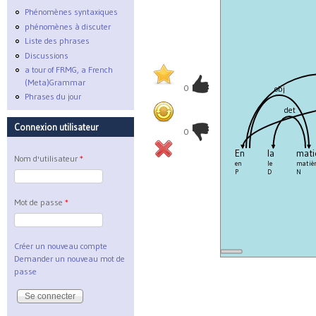
Phénomènes syntaxiques
phénomènes à discuter
Liste des phrases
Discussions
a tour of FRMG, a French
(Meta)Grammar
0
obj
Phrases du jour
det
Connexion utilisateur
0
En
la
mati
Nom d'utilisateur
*
en
le
matiè
P
D
N
Mot de passe
*
Créer un nouveau compte
Demander un nouveau mot de
passe