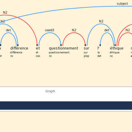
subject
N2
N2
N2
det
coord3
N2
det
N2
a
différence
et
questionnement
sur
l'
éthique
différence
et
questionnement
sur
le
éthique
et
nc
coo
nc
prep
det
nc
Graph