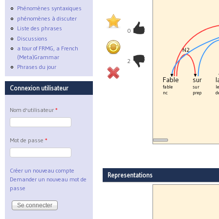
Phénomènes syntaxiques
phénomènes à discuter
Liste des phrases
0
Discussions
a tour of FRMG, a French
N2
(Meta)Grammar
2
Phrases du jour
Fable
sur
l
fable
sur
le
Connexion utilisateur
nc
prep
d
Nom d'utilisateur
*
Mot de passe
*
Créer un nouveau compte
Representations
Demander un nouveau mot de
passe