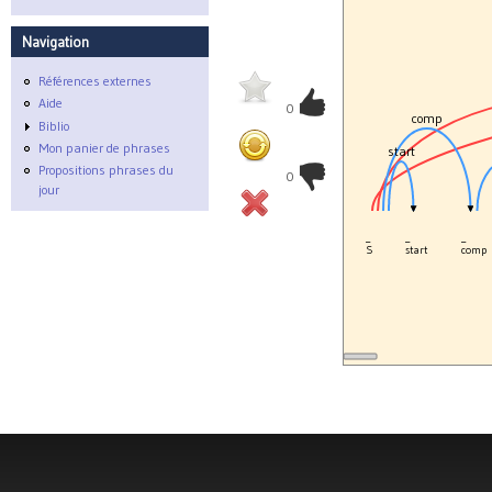
Navigation
Références externes
Aide
0
comp
Biblio
Mon panier de phrases
start
Propositions phrases du
0
jour
_
_
_
S
start
comp