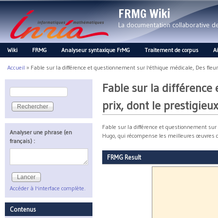
FRMG Wiki
La documentation collaborative 
Wiki
FRMG
Analyseur syntaxique FrMG
Traitement de corpus
A
Main menu
Accueil
»
Fable sur la différence et questionnement sur l'éthique médicale, Des fleur
Vous êtes ici
Fable sur la différence
Rechercher
Formulaire de recherche
prix, dont le prestigie
Fable sur la différence et questionnement sur 
Analyser une phrase (en
Hugo, qui récompense les meilleures œuvres de
français) :
FRMG Result
Accéder à l'interface complète.
Contenus