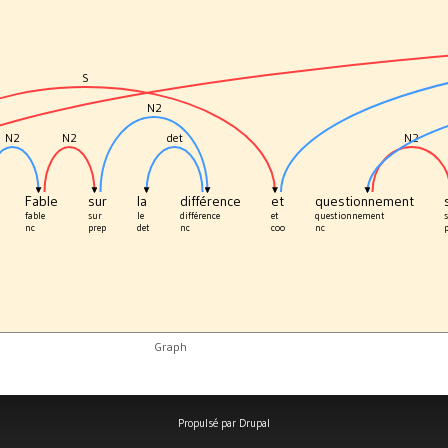
S
N2
N2
N2
det
N2
Fable
sur
la
différence
et
questionnement
fable
sur
le
différence
et
questionnement
nc
prep
det
nc
coo
nc
Graph
Propulsé par
Drupal