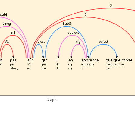
S
subj
S
clneg
SubS
Infl
subject
V1
subject
clg
object
st
pas
sûr
qu'
il
en
apprenne
quelque chose
e
pas
sûr
que
cln
clg
apprendre
quelque chose
advneg
adj
csu
cln
clg
v
pro
Graph