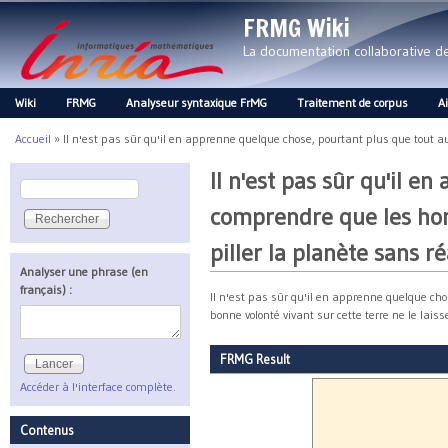
FRMG Wiki
La documentation collaborative 
Wiki
FRMG
Analyseur syntaxique FrMG
Traitement de corpus
A
Main menu
Accueil
»
Il n'est pas sûr qu'il en apprenne quelque chose, pourtant plus que tout aut
Vous êtes ici
Il n'est pas sûr qu'il e
Rechercher
Formulaire de recherche
comprendre que les homm
piller la planète sans ré
Analyser une phrase (en
français) :
Il n'est pas sûr qu'il en apprenne quelque ch
bonne volonté vivant sur cette terre ne le laiss
FRMG Result
Accéder à l'interface complète.
Contenus