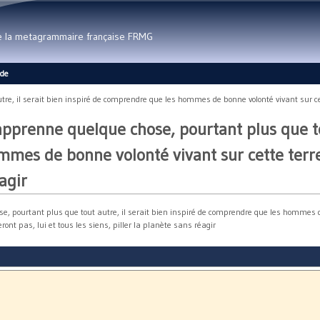
Aller au contenu principal
de la metagrammaire française FRMG
ide
re, il serait bien inspiré de comprendre que les hommes de bonne volonté vivant sur cette
n apprenne quelque chose, pourtant plus que to
es de bonne volonté vivant sur cette terre ne
agir
ose, pourtant plus que tout autre, il serait bien inspiré de comprendre que les hommes 
eront pas, lui et tous les siens, piller la planète sans réagir