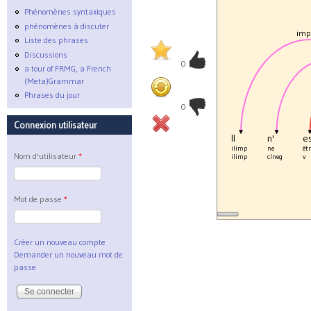
Phénomènes syntaxiques
phénomènes à discuter
imp
Liste des phrases
Discussions
0
a tour of FRMG, a French
(Meta)Grammar
Phrases du jour
0
Connexion utilisateur
Il
n'
e
ilimp
ne
êtr
Nom d'utilisateur
*
ilimp
clneg
v
Mot de passe
*
Créer un nouveau compte
Demander un nouveau mot de
passe