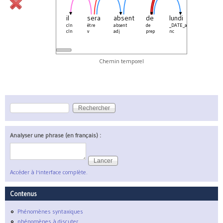
il
sera
absent
de
lundi
à
cln
être
absent
de
_DATE_artf
à
cln
v
adj
prep
nc
prep
Chemin temporel
Rechercher
Formulaire de recherche
Analyser une phrase (en français) :
Accéder à l'interface complète.
Contenus
Phénomènes syntaxiques
phénomènes à discuter