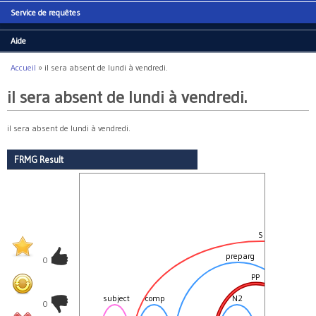
Service de requêtes
Aide
Accueil
»
il sera absent de lundi à vendredi.
Vous êtes ici
il sera absent de lundi à vendredi.
il sera absent de lundi à vendredi.
FRMG Result
S
preparg
0
PP
subject
comp
N2
0