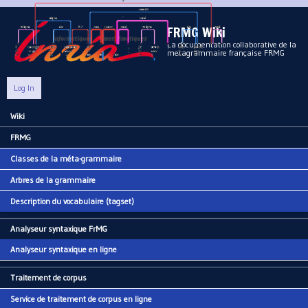
Aller au contenu principal
FRMG Wiki
La documentation collaborative de la
metagrammaire française FRMG
Log In
Wiki
Main menu
FRMG
Classes de la méta-grammaire
Arbres de la grammaire
Description du vocabulaire (tagset)
Analyseur syntaxique FrMG
Analyseur syntaxique en ligne
Traitement de corpus
Service de traitement de corpus en ligne