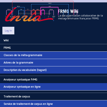
Aller au contenu principal
FRMG Wiki
La documentation collaborative de la
metagrammaire française FRMG
Log In
Wiki
Main menu
FRMG
Classes de la méta-grammaire
Arbres de la grammaire
Description du vocabulaire (tagset)
Analyseur syntaxique FrMG
Analyseur syntaxique en ligne
Traitement de corpus
Service de traitement de corpus en ligne