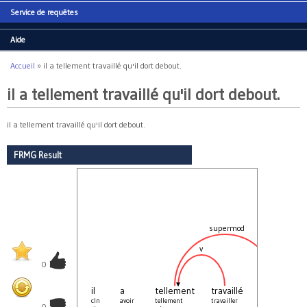
Service de requêtes
Aide
Accueil
»
il a tellement travaillé qu'il dort debout.
Vous êtes ici
il a tellement travaillé qu'il dort debout.
il a tellement travaillé qu'il dort debout.
FRMG Result
supermod
v
que
0
il
a
tellement
travaillé
cln
avoir
tellement
travailler
_
0