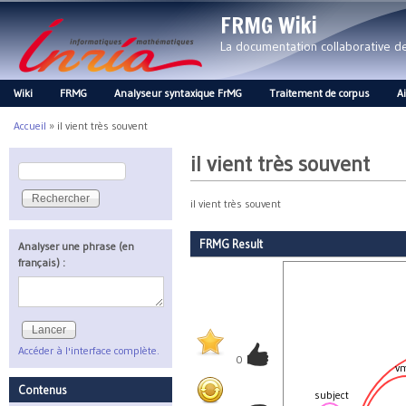
FRMG Wiki
La documentation collaborative 
Wiki
FRMG
Analyseur syntaxique FrMG
Traitement de corpus
A
Main menu
Accueil
»
il vient très souvent
Vous êtes ici
il vient très souvent
Rechercher
Formulaire de recherche
il vient très souvent
FRMG Result
Analyser une phrase (en
français) :
Accéder à l'interface complète.
0
v
Contenus
subject