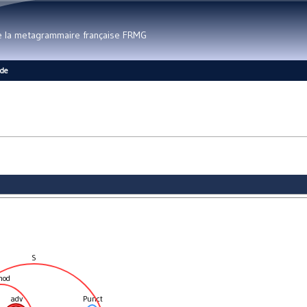
Aller au contenu principal
de la metagrammaire française FRMG
ide
S
mod
adv
Punct