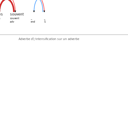
ès
souvent
s
souvent
_
_
adv
end
S
Adverbe d\'intensification sur un adverbe