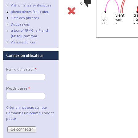
0
Phénomènes syntaxiques
phénomènes à discuter
il
vient
tr
Liste des phrases
cln
venir
trè
cln
v
adv
Discussions
a tour of FRMG, a French
(Meta)Grammar
Phrases du jour
Connexion utilisateur
Nom d'utilisateur
*
Mot de passe
*
Créer un nouveau compte
Demander un nouveau mot de
passe