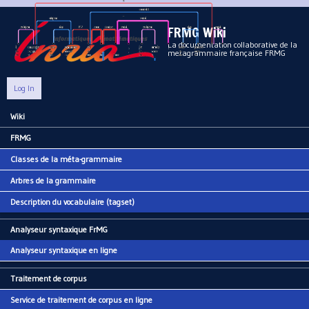
Aller au contenu principal
FRMG Wiki
La documentation collaborative de la
metagrammaire française FRMG
Log In
Wiki
Main menu
FRMG
Classes de la méta-grammaire
Arbres de la grammaire
Description du vocabulaire (tagset)
Analyseur syntaxique FrMG
Analyseur syntaxique en ligne
Traitement de corpus
Service de traitement de corpus en ligne