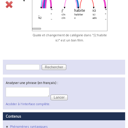
"
j'
habite
ici
"
est
_
"
cln
habiter
ici
"
être
N2
_
cln
v
adv
_
v
Quote et changement de catégorie dans "j\'habite
ici" est un bon film.
Rechercher
Formulaire de recherche
Analyser une phrase (en français) :
Accéder à l'interface complète.
Contenus
Phénomènes syntaxiques