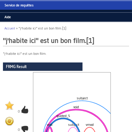
Service de requêtes
Aide
Accueil
»
"j'habite ici" est un bon film.[1]
Vous êtes ici
"j'habite ici" est un bon film.[1]
"j'habite ici" est un bon film.
FRMG Result
subject
void
0
quoted_S
void
subject
vmod
co
0