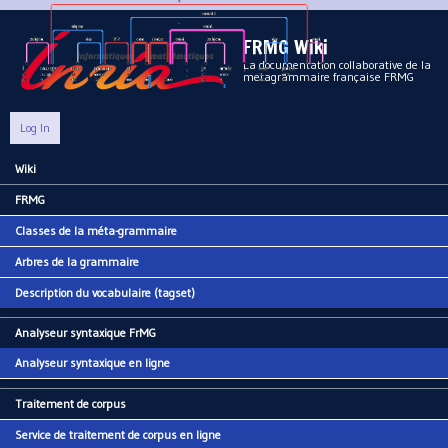
Aller au contenu principal
FRMG Wiki
La documentation collaborative de la
metagrammaire française FRMG
Log In
Wiki
Main menu
FRMG
Classes de la méta-grammaire
Arbres de la grammaire
Description du vocabulaire (tagset)
Analyseur syntaxique FrMG
Analyseur syntaxique en ligne
Traitement de corpus
Service de traitement de corpus en ligne