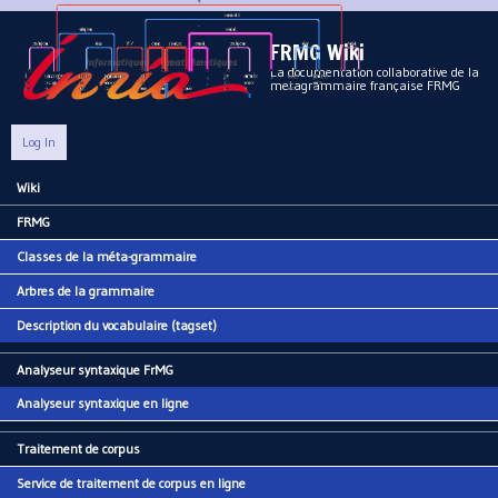
Aller au contenu principal
FRMG Wiki
La documentation collaborative de la
metagrammaire française FRMG
Log In
Wiki
Main menu
FRMG
Classes de la méta-grammaire
Arbres de la grammaire
Description du vocabulaire (tagset)
Analyseur syntaxique FrMG
Analyseur syntaxique en ligne
Traitement de corpus
Service de traitement de corpus en ligne