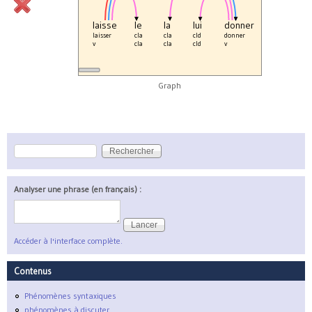
laisse
le
la
lui
donner
laisser
cla
cla
cld
donner
_
_
v
cla
cla
cld
v
end
S
Graph
Rechercher
Formulaire de recherche
Analyser une phrase (en français) :
Accéder à l'interface complète.
Contenus
Phénomènes syntaxiques
phénomènes à discuter