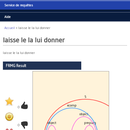
Service de requêtes
Aide
Accueil
»
laisse le la lui donner
Vous êtes ici
laisse le la lui donner
laisse le la lui donner
FRMG Result
S
xcomp
0
object
object
preparg
Punct
0