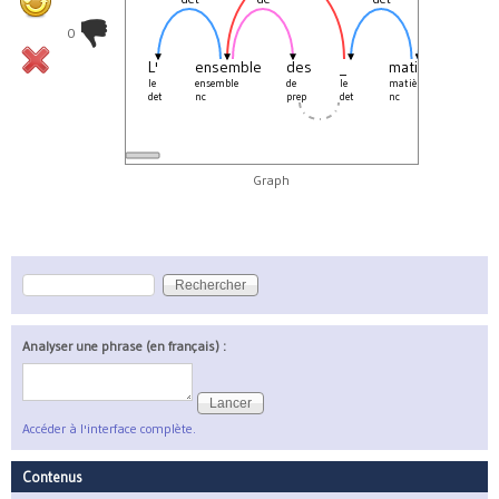
0
L'
ensemble
des
_
matières
pre
le
ensemble
de
le
matière
prem
det
nc
prep
det
nc
adj
Graph
Rechercher
Formulaire de recherche
Analyser une phrase (en français) :
Accéder à l'interface complète.
Contenus