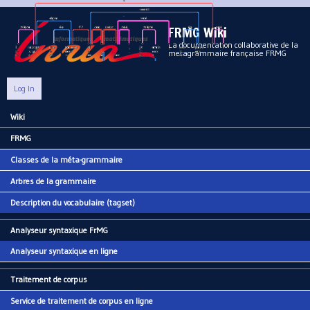
Aller au contenu principal
FRMG Wiki
La documentation collaborative de la
metagrammaire française FRMG
Log In
Wiki
Main menu
FRMG
Classes de la méta-grammaire
Arbres de la grammaire
Description du vocabulaire (tagset)
Analyseur syntaxique FrMG
Analyseur syntaxique en ligne
Traitement de corpus
Service de traitement de corpus en ligne