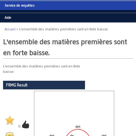
Service de requêtes
Aide
Accueil
»
L'ensemble des matières premières sont en forte baisse.
Vous êtes ici
L'ensemble des matières premières sont
en forte baisse.
L'ensemble des matières premières sont en forte
baisse.
FRMG Result
0
det
sub
det
de
det
N2