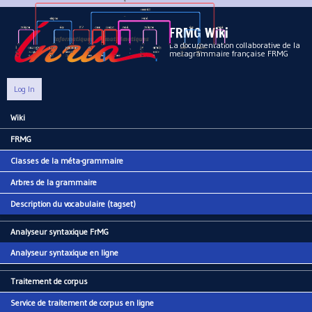
Aller au contenu principal
FRMG Wiki
La documentation collaborative de la
metagrammaire française FRMG
Log In
Wiki
Main menu
FRMG
Classes de la méta-grammaire
Arbres de la grammaire
Description du vocabulaire (tagset)
Analyseur syntaxique FrMG
Analyseur syntaxique en ligne
Traitement de corpus
Service de traitement de corpus en ligne