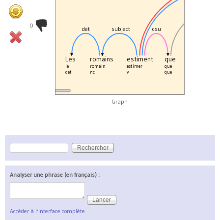
0
det
subject
csu
det
Les
romains
estiment
que
le
piè
le
romain
estimer
que
le
piège
det
nc
v
que
det
nc
Graph
Rechercher
Formulaire de recherche
Analyser une phrase (en français) :
Accéder à l'interface complète.