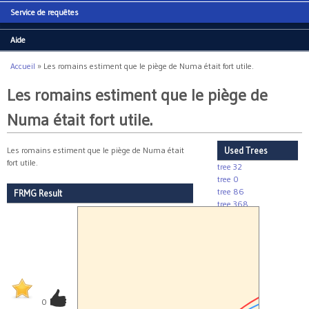
Service de requêtes
Aide
Accueil
»
Les romains estiment que le piège de Numa était fort utile.
Vous êtes ici
Les romains estiment que le piège de
Numa était fort utile.
Les romains estiment que le piège de Numa était
Used Trees
fort utile.
tree 32
tree 0
tree 86
FRMG Result
tree 368
tree 63
tree 81
tree 48
tree 176
xc
0