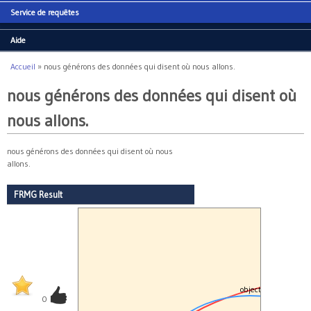
Service de requêtes
Aide
Accueil
»
nous générons des données qui disent où nous allons.
Vous êtes ici
nous générons des données qui disent où
nous allons.
nous générons des données qui disent où nous
allons.
FRMG Result
object
0
N2