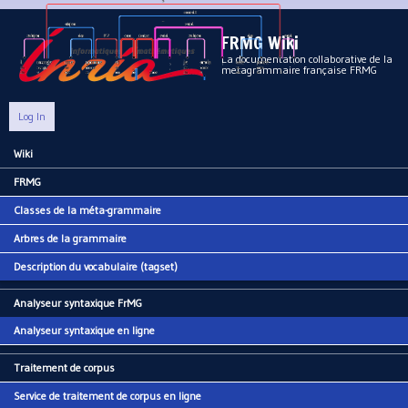
Aller au contenu principal
FRMG Wiki
La documentation collaborative de la
metagrammaire française FRMG
Log In
Wiki
Main menu
FRMG
Classes de la méta-grammaire
Arbres de la grammaire
Description du vocabulaire (tagset)
Analyseur syntaxique FrMG
Analyseur syntaxique en ligne
Traitement de corpus
Service de traitement de corpus en ligne