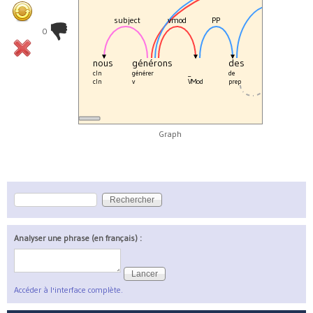
subject
vmod
PP
det
0
nous
générons
des
_
don
cln
générer
_
de
le
donné
cln
v
VMod
prep
det
nc
Graph
Rechercher
Formulaire de recherche
Analyser une phrase (en français) :
Accéder à l'interface complète.