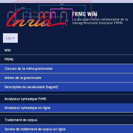
Aller au contenu principal
FRMG Wiki
La documentation collaborative de la
metagrammaire française FRMG
Log In
Wiki
Main menu
FRMG
Classes de la méta-grammaire
Arbres de la grammaire
Description du vocabulaire (tagset)
Analyseur syntaxique FrMG
Analyseur syntaxique en ligne
Traitement de corpus
Service de traitement de corpus en ligne