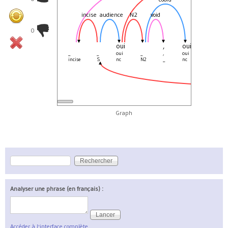
incise
audience
N2
void
void
0
oui
,
oui
,
_
_
oui
_
,
oui
,
e
incise
S
nc
N2
_
nc
_
Graph
Rechercher
Formulaire de recherche
Analyser une phrase (en français) :
Accéder à l'interface complète.