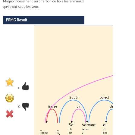
Magnon, dessinent au charbon de bois les animaux
qu'ils ont sous les yeux.
FRMG Result
0
SubS
object
incise
clr
det
N2
0
Se
servant
du
décor
_
_
clr
servir
du
décor
incise
S
clr
v
det
nc