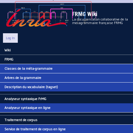
Aller au contenu principal
FRMG Wiki
La documentation collaborative de la
metagrammaire française FRMG
Log In
Wiki
Main menu
FRMG
Classes de la méta-grammaire
Arbres de la grammaire
Description du vocabulaire (tagset)
Analyseur syntaxique FrMG
Analyseur syntaxique en ligne
Traitement de corpus
Service de traitement de corpus en ligne