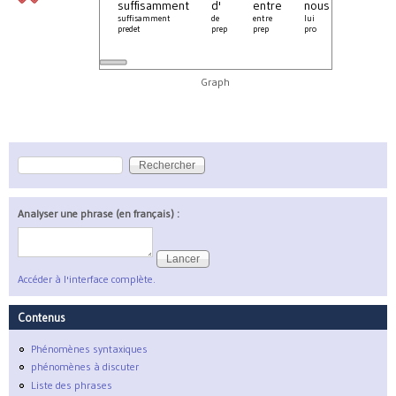
suffisamment
d'
entre
nous
sont
suffisamment
de
entre
lui
être
predet
prep
prep
pro
aux
Graph
Rechercher
Formulaire de recherche
Analyser une phrase (en français) :
Accéder à l'interface complète.
Contenus
Phénomènes syntaxiques
phénomènes à discuter
Liste des phrases