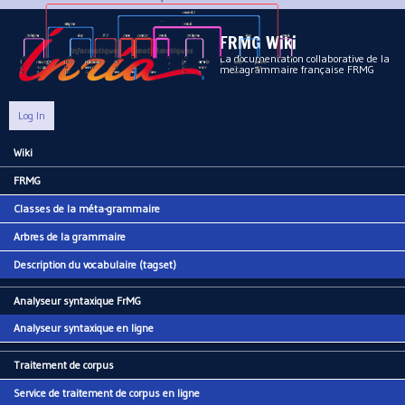
Aller au contenu principal
FRMG Wiki
La documentation collaborative de la
metagrammaire française FRMG
Log In
Wiki
Main menu
FRMG
Classes de la méta-grammaire
Arbres de la grammaire
Description du vocabulaire (tagset)
Analyseur syntaxique FrMG
Analyseur syntaxique en ligne
Traitement de corpus
Service de traitement de corpus en ligne