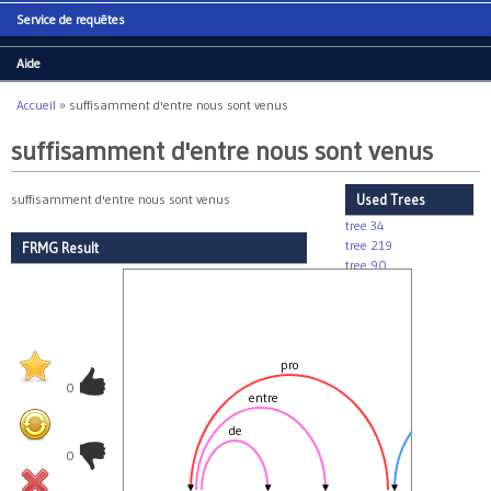
Service de requêtes
Aide
Accueil
»
suffisamment d'entre nous sont venus
Vous êtes ici
suffisamment d'entre nous sont venus
suffisamment d'entre nous sont venus
Used Trees
tree 34
tree 219
FRMG Result
tree 90
tree 92
tree 368
pro
0
entre
subject
de
Infl
0