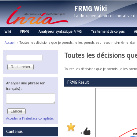
FRMG Wiki
La documentation collaborative 
Wiki
FRMG
Analyseur syntaxique FrMG
Traitement de corpus
A
Main menu
Accueil
»
Toutes les décisions que je prends, je les prends seul avec moi-même, dan
Vous êtes ici
Toutes les décisions qu
Rechercher
Formulaire de recherche
Toutes les décisions que je prends, je les pr
FRMG Result
Analyser une phrase (en
français) :
Accéder à l'interface complète.
Contenus
0
au