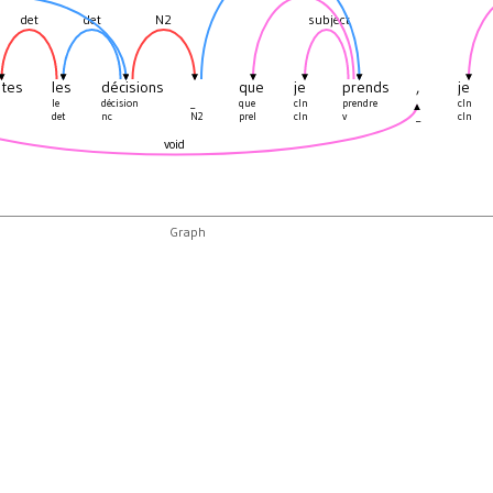
det
det
N2
subject
utes
les
décisions
que
je
prends
,
je
le
décision
_
que
cln
prendre
,
cln
det
nc
N2
prel
cln
v
_
cln
void
Graph