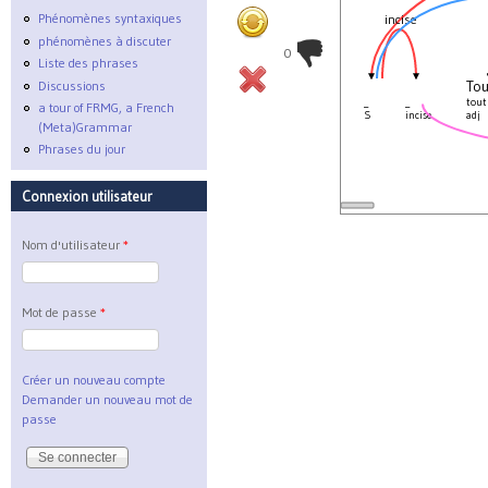
Phénomènes syntaxiques
incise
phénomènes à discuter
0
Liste des phrases
To
Discussions
_
_
tout
a tour of FRMG, a French
S
incise
adj
(Meta)Grammar
Phrases du jour
Connexion utilisateur
Nom d'utilisateur
*
Mot de passe
*
Créer un nouveau compte
Demander un nouveau mot de
passe