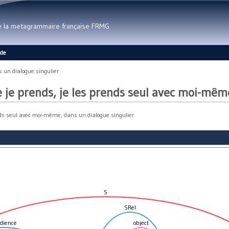
Aller au contenu principal
de la metagrammaire française FRMG
ide
s un dialogue singulier
e je prends, je les prends seul avec moi-mêm
ends seul avec moi-même, dans un dialogue singulier
S
SRel
dience
object