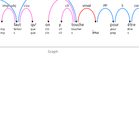
impsubj
csu
cll
vmod
PP
S
co
faut
qu'
on
y
touche
pour
être
limp
falloir
que
cln
cll
toucher
_
pour
être
limp
v
que
cln
cll
v
VMod
prep
v
Graph