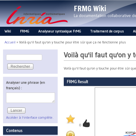
FRMG Wiki
La documentation collaborative 
Wiki
FRMG
Analyseur syntaxique FrMG
Traitement de corpus
A
Main menu
Accueil
»
Voilà qu'il faut qu'on y touche pour être sûr que ça ne fonctionne plus
Vous êtes ici
Voilà qu'il faut qu'on y
Rechercher
Formulaire de recherche
Voilà qu'il faut qu'on y touche pour être sûr qu
FRMG Result
Analyser une phrase (en
français) :
Accéder à l'interface complète.
0
Contenus
xcomp