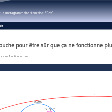
Aller au contenu principal
de la metagrammaire française FRMG
ide
 touche pour être sûr que ça ne fonctionne pl
e ça ne fonctionne plus
S
xcomp
subject