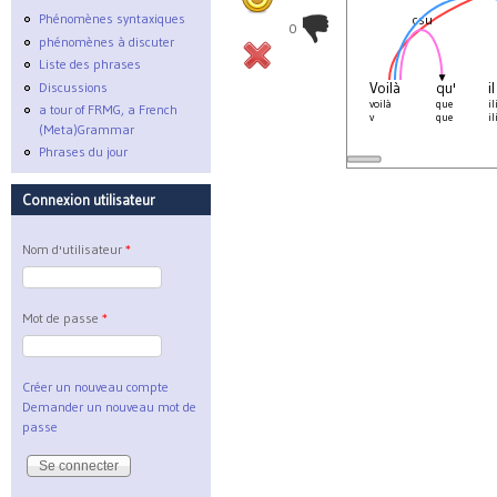
Phénomènes syntaxiques
csu
0
phénomènes à discuter
Liste des phrases
Voilà
qu'
il
Discussions
voilà
que
i
a tour of FRMG, a French
v
que
i
(Meta)Grammar
Phrases du jour
Connexion utilisateur
Nom d'utilisateur
*
Mot de passe
*
Créer un nouveau compte
Demander un nouveau mot de
passe