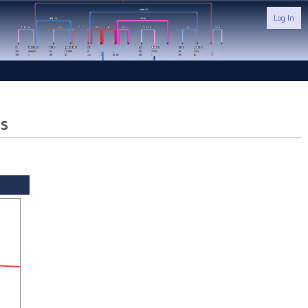
Log In
us
xcomp
subject