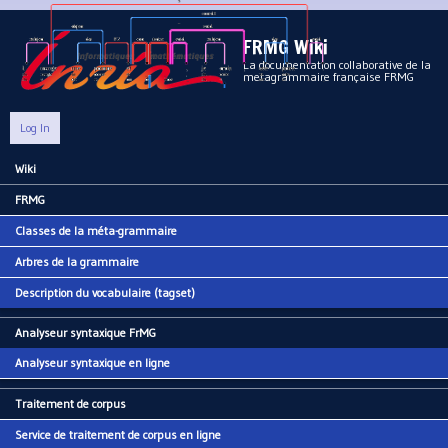
Aller au contenu principal
FRMG Wiki
La documentation collaborative de la
metagrammaire française FRMG
Log In
Wiki
Main menu
FRMG
Classes de la méta-grammaire
Arbres de la grammaire
Description du vocabulaire (tagset)
Analyseur syntaxique FrMG
Analyseur syntaxique en ligne
Traitement de corpus
Service de traitement de corpus en ligne