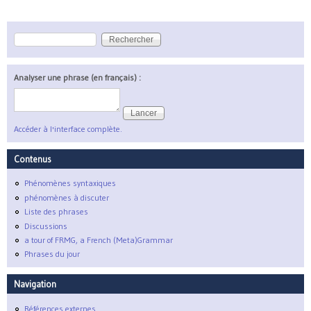
Rechercher
Formulaire de recherche
Analyser une phrase (en français) :
Accéder à l'interface complète.
Contenus
Phénomènes syntaxiques
phénomènes à discuter
Liste des phrases
Discussions
a tour of FRMG, a French (Meta)Grammar
Phrases du jour
Navigation
Références externes