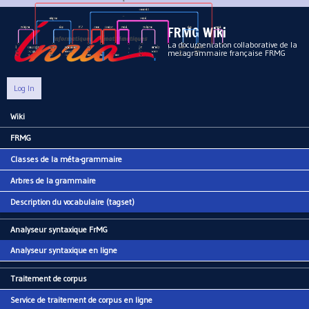
Aller au contenu principal
FRMG Wiki
La documentation collaborative de la
metagrammaire française FRMG
Log In
Wiki
Main menu
FRMG
Classes de la méta-grammaire
Arbres de la grammaire
Description du vocabulaire (tagset)
Analyseur syntaxique FrMG
Analyseur syntaxique en ligne
Traitement de corpus
Service de traitement de corpus en ligne