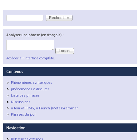
Rechercher
Formulaire de recherche
Analyser une phrase (en français) :
Accéder à l'interface complète.
Contenus
Phénomènes syntaxiques
phénomènes à discuter
Liste des phrases
Discussions
a tour of FRMG, a French (Meta)Grammar
Phrases du jour
Navigation
Références externes