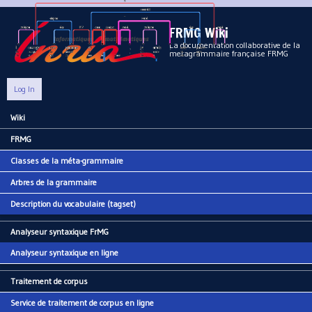
Aller au contenu principal
FRMG Wiki
La documentation collaborative de la
metagrammaire française FRMG
Log In
Wiki
Main menu
FRMG
Classes de la méta-grammaire
Arbres de la grammaire
Description du vocabulaire (tagset)
Analyseur syntaxique FrMG
Analyseur syntaxique en ligne
Traitement de corpus
Service de traitement de corpus en ligne