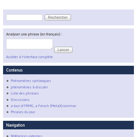
Rechercher
Formulaire de recherche
Analyser une phrase (en français) :
Accéder à l'interface complète.
Contenus
Phénomènes syntaxiques
phénomènes à discuter
Liste des phrases
Discussions
a tour of FRMG, a French (Meta)Grammar
Phrases du jour
Navigation
Références externes