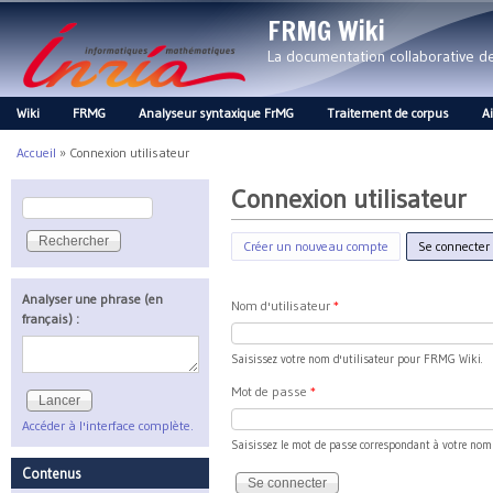
FRMG Wiki
La documentation collaborative 
Wiki
FRMG
Analyseur syntaxique FrMG
Traitement de corpus
A
Main menu
Accueil
»
Connexion utilisateur
Vous êtes ici
Connexion utilisateur
Rechercher
Formulaire de recherche
Créer un nouveau compte
Se connecter
Analyser une phrase (en
Nom d'utilisateur
*
français) :
Saisissez votre nom d'utilisateur pour FRMG Wiki.
Mot de passe
*
Accéder à l'interface complète.
Saisissez le mot de passe correspondant à votre nom d
Contenus