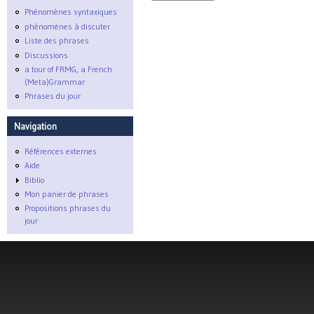
Phénomènes syntaxiques
phénomènes à discuter
Liste des phrases
Discussions
a tour of FRMG, a French
(Meta)Grammar
Phrases du jour
Navigation
Références externes
Aide
Biblio
Mon panier de phrases
Propositions phrases du
jour