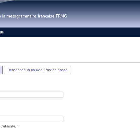
Aller au contenu principal
de la metagrammaire française FRMG
ide
(onglet actif)
Demander un nouveau mot de passe
'utilisateur.