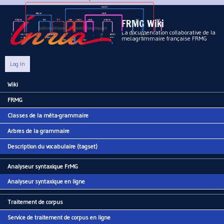
Aller au contenu principal
FRMG Wiki
La documentation collaborative de la
metagrammaire française FRMG
Log In
Wiki
Main menu
FRMG
Classes de la méta-grammaire
Arbres de la grammaire
Description du vocabulaire (tagset)
Analyseur syntaxique FrMG
Analyseur syntaxique en ligne
Traitement de corpus
Service de traitement de corpus en ligne