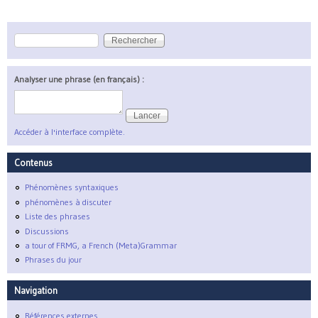
Rechercher
Formulaire de recherche
Analyser une phrase (en français) :
Accéder à l'interface complète.
Contenus
Phénomènes syntaxiques
phénomènes à discuter
Liste des phrases
Discussions
a tour of FRMG, a French (Meta)Grammar
Phrases du jour
Navigation
Références externes