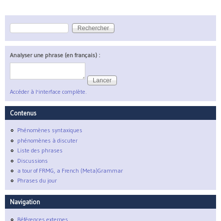
Rechercher
Formulaire de recherche
Analyser une phrase (en français) :
Accéder à l'interface complète.
Contenus
Phénomènes syntaxiques
phénomènes à discuter
Liste des phrases
Discussions
a tour of FRMG, a French (Meta)Grammar
Phrases du jour
Navigation
Références externes