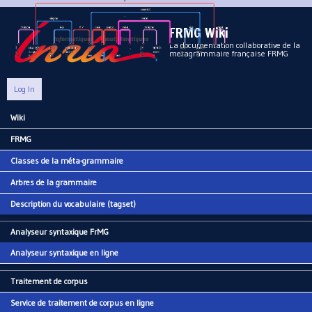
Aller au contenu principal
FRMG Wiki
La documentation collaborative de la
metagrammaire française FRMG
Log In
Wiki
Main menu
FRMG
Classes de la méta-grammaire
Arbres de la grammaire
Description du vocabulaire (tagset)
Analyseur syntaxique FrMG
Analyseur syntaxique en ligne
Traitement de corpus
Service de traitement de corpus en ligne