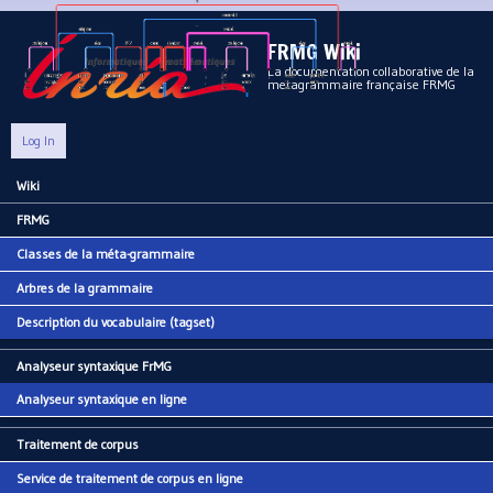
Aller au contenu principal
FRMG Wiki
La documentation collaborative de la
metagrammaire française FRMG
Log In
Wiki
Main menu
FRMG
Classes de la méta-grammaire
Arbres de la grammaire
Description du vocabulaire (tagset)
Analyseur syntaxique FrMG
Analyseur syntaxique en ligne
Traitement de corpus
Service de traitement de corpus en ligne