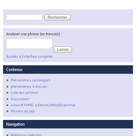
Rechercher
Formulaire de recherche
Analyser une phrase (en français) :
Accéder à l'interface complète.
Contenus
Phénomènes syntaxiques
phénomènes à discuter
Liste des phrases
Discussions
a tour of FRMG, a French (Meta)Grammar
Phrases du jour
Navigation
Références externes