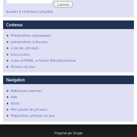
Accéder à l'interface complète.
Contenus
Phénomènes syntaxiques
phénomènes à discuter
Liste des phrases
Discussions
a tour of FRMG, a French (Meta)Grammar
Phrases du jour
Navigation
Références externes
Aide
Biblio
Mon panier de phrases
Propositions phrases du jour
Propulsé par
Drupal