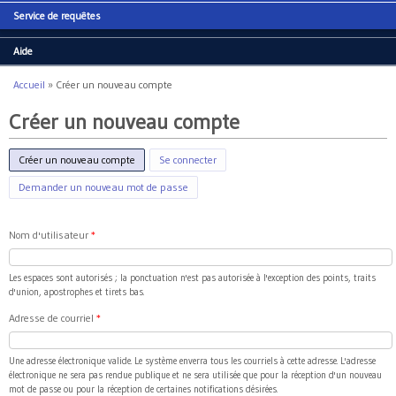
Service de requêtes
Aide
Accueil
»
Créer un nouveau compte
Vous êtes ici
Créer un nouveau compte
Créer un nouveau compte
(onglet actif)
Se connecter
Demander un nouveau mot de passe
Nom d'utilisateur
*
Les espaces sont autorisés ; la ponctuation n'est pas autorisée à l'exception des points, traits
d'union, apostrophes et tirets bas.
Adresse de courriel
*
Une adresse électronique valide. Le système enverra tous les courriels à cette adresse. L'adresse
électronique ne sera pas rendue publique et ne sera utilisée que pour la réception d'un nouveau
mot de passe ou pour la réception de certaines notifications désirées.