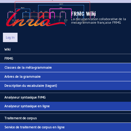
Aller au contenu principal
FRMG Wiki
La documentation collaborative de la
metagrammaire française FRMG
Log In
Wiki
Main menu
FRMG
Classes de la méta-grammaire
Arbres de la grammaire
Description du vocabulaire (tagset)
Analyseur syntaxique FrMG
Analyseur syntaxique en ligne
Traitement de corpus
Service de traitement de corpus en ligne