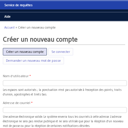
Service de requêtes
Aide
Accueil
»
Créer un nouveau compte
Vous êtes ici
Créer un nouveau compte
Créer un nouveau compte
(onglet actif)
Se connecter
Demander un nouveau mot de passe
Nom d'utilisateur
*
Les espaces sont autorisés ; la ponctuation n'est pas autorisée à l'exception des points, traits
d'union, apostrophes et tirets bas.
Adresse de courriel
*
Une adresse électronique valide. Le système enverra tous les courriels à cette adresse. L'adresse
électronique ne sera pas rendue publique et ne sera utilisée que pour la réception d'un nouveau
mot de passe ou pour la réception de certaines notifications désirées.