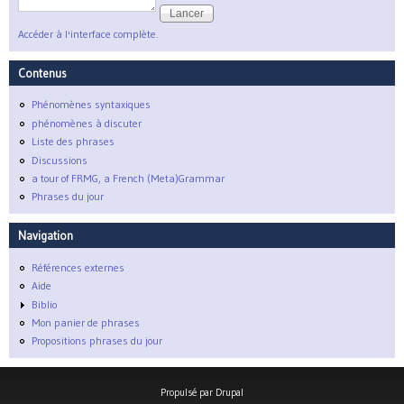
Accéder à l'interface complète.
Contenus
Phénomènes syntaxiques
phénomènes à discuter
Liste des phrases
Discussions
a tour of FRMG, a French (Meta)Grammar
Phrases du jour
Navigation
Références externes
Aide
Biblio
Mon panier de phrases
Propositions phrases du jour
Propulsé par
Drupal