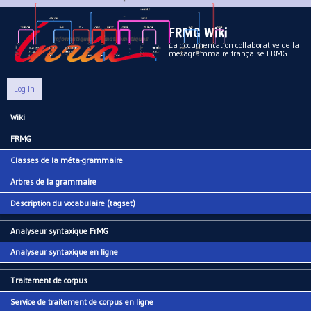
Aller au contenu principal
FRMG Wiki
La documentation collaborative de la
metagrammaire française FRMG
Log In
Wiki
Main menu
FRMG
Classes de la méta-grammaire
Arbres de la grammaire
Description du vocabulaire (tagset)
Analyseur syntaxique FrMG
Analyseur syntaxique en ligne
Traitement de corpus
Service de traitement de corpus en ligne