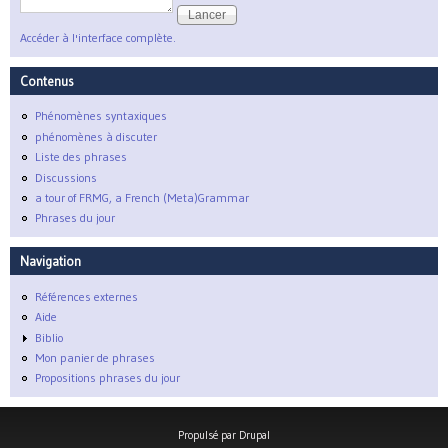
Accéder à l'interface complète.
Contenus
Phénomènes syntaxiques
phénomènes à discuter
Liste des phrases
Discussions
a tour of FRMG, a French (Meta)Grammar
Phrases du jour
Navigation
Références externes
Aide
Biblio
Mon panier de phrases
Propositions phrases du jour
Propulsé par
Drupal