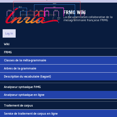
Aller au contenu principal
FRMG Wiki
La documentation collaborative de la
metagrammaire française FRMG
Log In
Wiki
Main menu
FRMG
Classes de la méta-grammaire
Arbres de la grammaire
Description du vocabulaire (tagset)
Analyseur syntaxique FrMG
Analyseur syntaxique en ligne
Traitement de corpus
Service de traitement de corpus en ligne