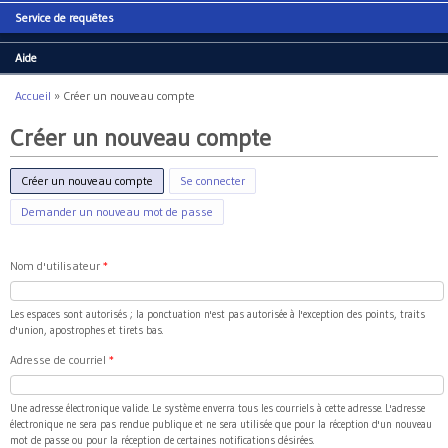
Service de requêtes
Aide
Accueil
»
Créer un nouveau compte
Vous êtes ici
Créer un nouveau compte
Créer un nouveau compte
(onglet actif)
Se connecter
Demander un nouveau mot de passe
Nom d'utilisateur
*
Les espaces sont autorisés ; la ponctuation n'est pas autorisée à l'exception des points, traits
d'union, apostrophes et tirets bas.
Adresse de courriel
*
Une adresse électronique valide. Le système enverra tous les courriels à cette adresse. L'adresse
électronique ne sera pas rendue publique et ne sera utilisée que pour la réception d'un nouveau
mot de passe ou pour la réception de certaines notifications désirées.