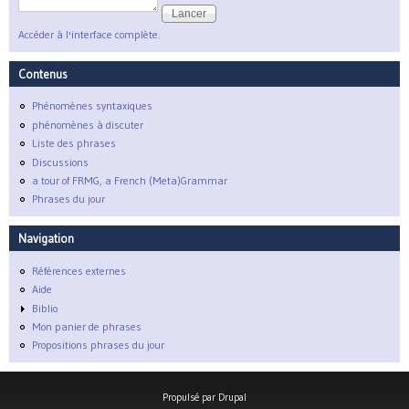
Accéder à l'interface complète.
Contenus
Phénomènes syntaxiques
phénomènes à discuter
Liste des phrases
Discussions
a tour of FRMG, a French (Meta)Grammar
Phrases du jour
Navigation
Références externes
Aide
Biblio
Mon panier de phrases
Propositions phrases du jour
Propulsé par
Drupal