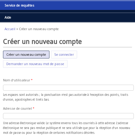
Service de requêtes
Aide
Accueil
»
Créer un nouveau compte
Vous êtes ici
Créer un nouveau compte
Créer un nouveau compte
(onglet actif)
Se connecter
Demander un nouveau mot de passe
Nom d'utilisateur
*
Les espaces sont autorisés ; la ponctuation n'est pas autorisée à l'exception des points, traits
d'union, apostrophes et tirets bas.
Adresse de courriel
*
Une adresse électronique valide. Le système enverra tous les courriels à cette adresse. L'adresse
électronique ne sera pas rendue publique et ne sera utilisée que pour la réception d'un nouveau
mot de passe ou pour la réception de certaines notifications désirées.