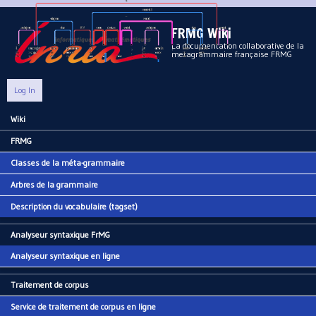
Aller au contenu principal
FRMG Wiki
La documentation collaborative de la
metagrammaire française FRMG
Log In
Wiki
Main menu
FRMG
Classes de la méta-grammaire
Arbres de la grammaire
Description du vocabulaire (tagset)
Analyseur syntaxique FrMG
Analyseur syntaxique en ligne
Traitement de corpus
Service de traitement de corpus en ligne