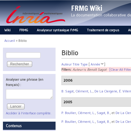
FRMG Wiki
La documentation collaborative 
Wiki
FRMG
Analyseur syntaxique FrMG
Traitement de corpus
A
Main menu
Accueil
»
Biblio
Vous êtes ici
Biblio
Rechercher
Formulaire de recherche
Auteur
Titre
Type
[
Année
]
Filters:
Auteur
is
Benoît Sagot
[Clear All Filte
Analyser une phrase (en
2006
français) :
B. Sagot
,
Clément, L.
,
De La Clergerie, É. Vill
2005
P. Boullier
,
Clément, L.
,
Sagot, B.
, et
De La Cler
Accéder à l'interface complète.
P. Boullier
,
Clément, L.
,
Sagot, B.
, et
De La Cler
Contenus