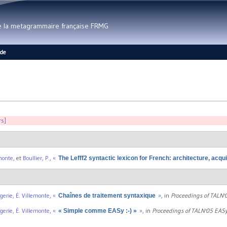
Aller au contenu principal
de la metagrammaire française FRMG
ide
rs]
emonte
, et
Boullier, P.
,
«
The Lefff2 syntactic lexicon for French: architecture, acqui
gerie, É. Villemonte
,
«
»
, in
Proceedings of TALN'
Chaînes de traitement syntaxique
gerie, É. Villemonte
,
«
»
, in
Proceedings of TALN'05 EASy
« Simple comme EASy :-) »