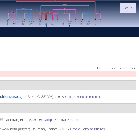
Log In
Export 3 results:
BibTex
»
, in
Proc. of LREC'06
, 2006.
Google Scholar
BibTex
sition, use
05
, Dourdan, France, 2005.
Google Scholar
BibTex
 Workshop (poster)
, Dourdan, France, 2005.
Google Scholar
BibTex