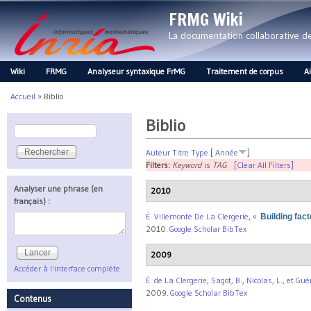
FRMG Wiki
La documentation collaborative 
Wiki
FRMG
Analyseur syntaxique FrMG
Traitement de corpus
A
Main menu
Accueil
»
Biblio
Vous êtes ici
Biblio
Rechercher
Formulaire de recherche
Auteur
Titre
Type
[
Année
]
Filters:
Keyword
is
TAG
[Clear All Filters]
Analyser une phrase (en
2010
français) :
É. Villemonte De La Clergerie
,
«
Building fa
2010.
Google Scholar
BibTex
2009
Accéder à l'interface complète.
É. de La Clergerie
,
Sagot, B.
,
Nicolas, L.
, et
Guén
2009.
Google Scholar
BibTex
Contenus