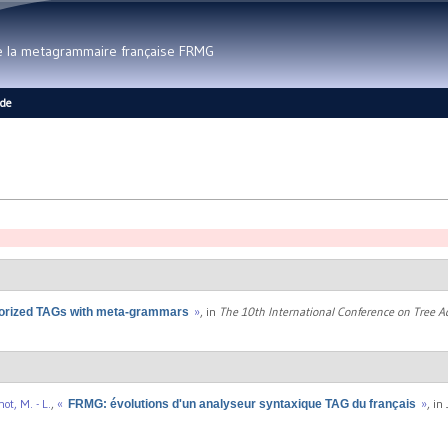
Aller au contenu principal
de la metagrammaire française FRMG
ide
»
, in
The 10th International Conference on Tree 
ctorized TAGs with meta-grammars
ot, M. - L.
,
«
»
, in
FRMG: évolutions d'un analyseur syntaxique TAG du français