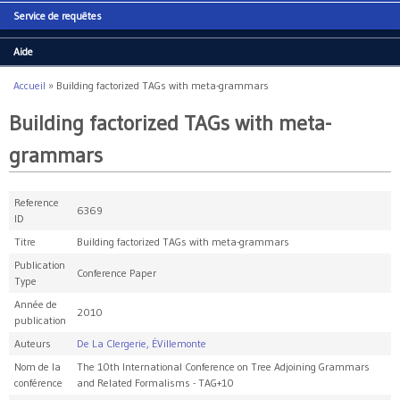
Service de requêtes
Aide
Accueil
»
Building factorized TAGs with meta-grammars
Vous êtes ici
Building factorized TAGs with meta-
grammars
Reference
6369
ID
Titre
Building factorized TAGs with meta-grammars
Publication
Conference Paper
Type
Année de
2010
publication
Auteurs
De La Clergerie, ÉVillemonte
Nom de la
The 10th International Conference on Tree Adjoining Grammars
conférence
and Related Formalisms - TAG+10