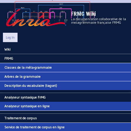
Aller au contenu principal
FRMG Wiki
La documentation collaborative de la
metagrammaire française FRMG
Log In
Wiki
Main menu
FRMG
Classes de la méta-grammaire
Arbres de la grammaire
Description du vocabulaire (tagset)
Analyseur syntaxique FrMG
Analyseur syntaxique en ligne
Traitement de corpus
Service de traitement de corpus en ligne