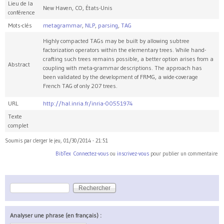
Lieu de la
New Haven, CO, États-Unis
conférence
Mots-clés
metagrammar
,
NLP
,
parsing
,
TAG
Highly compacted TAGs may be built by allowing subtree
factorization operators within the elementary trees. While hand-
crafting such trees remains possible, a better option arises from a
Abstract
coupling with meta-grammar descriptions. The approach has
been validated by the development of FRMG, a wide-coverage
French TAG of only 207 trees.
URL
http://hal.inria.fr/inria-00551974
Texte
complet
Soumis par
clerger
le
jeu, 01/30/2014 - 21:51
BibTex
Connectez-vous
ou
inscrivez-vous
pour publier un commentaire
Rechercher
Formulaire de recherche
Analyser une phrase (en français) :