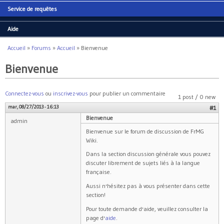
Service de requêtes
Aide
Accueil
»
Forums
»
Accueil
»
Bienvenue
Vous êtes ici
Bienvenue
Connectez-vous
ou
inscrivez-vous
pour publier un commentaire
1 post / 0 new
mar, 08/27/2013 - 16:13
#1
Bienvenue
admin
Bienvenue sur le forum de discussion de FrMG
Wiki.
Dans la section discussion générale vous pouvez
discuter librement de sujets liés à la langue
française.
Aussi n'hésitez pas à vous présenter dans cette
section!
Pour toute demande d'aide, veuillez consulter la
page d'
aide
.