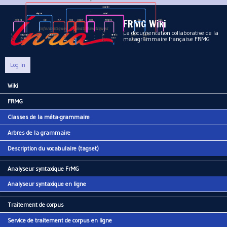
Aller au contenu principal
FRMG Wiki
La documentation collaborative de la
metagrammaire française FRMG
Log In
Wiki
Main menu
FRMG
Classes de la méta-grammaire
Arbres de la grammaire
Description du vocabulaire (tagset)
Analyseur syntaxique FrMG
Analyseur syntaxique en ligne
Traitement de corpus
Service de traitement de corpus en ligne