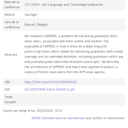
Nom de la
LTC 2009 - 4th Language and Technology Conference
conférence
Editeur
Springer
Lieu de la
Poznań, Pologne
conférence
We introduce SAPIENS, a platform for extracting quotations from
news wires, associated with their author and context. The
originality of SAPIENS is that it relies on a deep linguistic
processing chain, which allows for extracting quotations with a wide
Abstract
coverage and an extended definition, including quotations which are
only partially quotes-delimited verbatim transcripts. We describe
the architecture of SAPIENS and how it was applied to process a
corpus of French news wires from the AFP news agency.
URL
http://hal.inria.fr/inria-00607463
DOI
10.1007/978-3-642-20095-3_48
Texte
complet
Soumis par
clerger
le
lun, 02/03/2014 - 17:47
BibTex
Connectez-vous
ou
inscrivez-vous
pour publier un commentaire