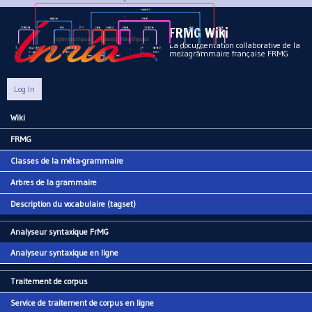
Aller au contenu principal
FRMG Wiki
La documentation collaborative de la
metagrammaire française FRMG
Log In
Wiki
Main menu
FRMG
Classes de la méta-grammaire
Arbres de la grammaire
Description du vocabulaire (tagset)
Analyseur syntaxique FrMG
Analyseur syntaxique en ligne
Traitement de corpus
Service de traitement de corpus en ligne