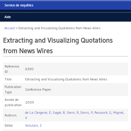
Service de requêtes
Aide
Accueil
»
Extracting and Visualizing Quotations from News Wires
Vous êtes ici
Extracting and Visualizing Quotations
from News Wires
Reference
6390
ID
Titre
Extracting and Visualizing Quotations from News Wires
Publication
Conference Paper
Type
Année de
2009
publication
de La Clergerie, É
,
Sagot, B
,
Stern, R
,
Denis, P
,
Recourcé, G
,
Mignot,
Auteurs
V
Editor
Vetulani, Z