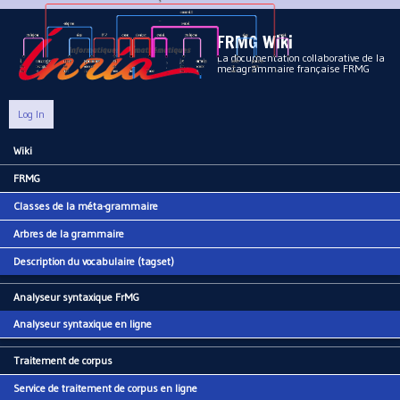
Aller au contenu principal
FRMG Wiki
La documentation collaborative de la
metagrammaire française FRMG
Log In
Wiki
Main menu
FRMG
Classes de la méta-grammaire
Arbres de la grammaire
Description du vocabulaire (tagset)
Analyseur syntaxique FrMG
Analyseur syntaxique en ligne
Traitement de corpus
Service de traitement de corpus en ligne