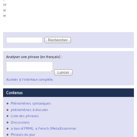
nt
ai
re
Rechercher
Formulaire de recherche
Analyser une phrase (en français) :
Accéder à l'interface complète.
Contenus
Phénomènes syntaxiques
phénomènes à discuter
Liste des phrases
Discussions
a tour of FRMG, a French (Meta)Grammar
Phrases du jour