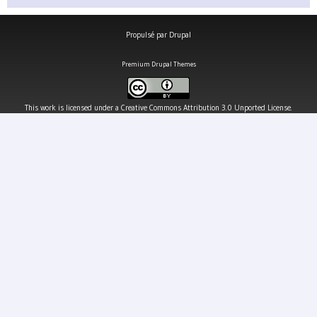
Propulsé par
Drupal
Premium Drupal Themes
This work is licensed under a
Creative Commons Attribution 3.0 Unported License
.