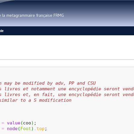
Aller au contenu principal
de la metagrammaire française FRMG
ide
n may be modified by adv, PP and CSU
s livres et notamment une encyclopédie seront vend
s livres et, en fait, une encyclopédie seront vend
similar to a S modification
=
value
(
coo
)
;
=
node
(
Foot
)
.
top
;