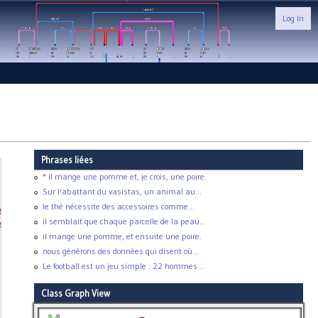
Log In
Phrases liées
* il mange une pomme et, je crois, une poire.
Sur l'abattant du vasistas, un animal au...
le thé nécessite des accessoires comme...
ues
il semblait que chaque parcelle de la peau...
ues
il mange une pomme, et ensuite une poire.
nous générons des données qui disent où...
Le football est un jeu simple : 22 hommes...
Class Graph View