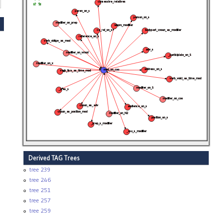
consessive_relatives
paren_on_s
person_on_s
modifier_on_prep
whpro_modifier
ce_rel_on_s
bodypart_cnoun_as_modifier
reference_on_s
verb_oblige_as_mod
adv_s
modifier_on_vmod
_participiale_on_S
modifier_on_x
address_on_s
mod_on_coo
verb_ilya_as_time_mod
verb_voici_as_time_mod
modifier_on_S
_pres_s
modifier_on_coo
cnoun_as_adv
audience_on_s
cnoun_as_position_mod
modifier_on_N2
position_on_s
_prep_s_modifier
_csu_s_modifier
Derived TAG Trees
tree 239
tree 246
tree 251
tree 257
tree 259