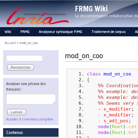
FRMG Wiki
La documentation collaborative 
Wiki
FRMG
Analyseur syntaxique FrMG
Traitement de corpus
A
Main menu
Accueil
»
mod_on_coo
Vous êtes ici
mod_on_coo
Rechercher
Formulaire de recherche
class
mod_on_coo
{
Analyser une phrase (en
%% Coordinatio
français) :
%% example: de
%% example: de
%% Seems very 
+
s_modifier
;
-
x_modifier
;
Accéder à l'interface complète.
-
s_adj_pos
;
node
(
Root
)
.
cat
node
(
Root
)
.
bot
Contenus