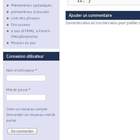
}
Phénomènes syntaxiques
phénomènes à discuter
Ajouter un commentaire
Liste des phrases
Connectez-vous
ou
inscrivez-vous
pour publier
Discussions
a tour of FRMG, a French
(Meta)Grammar
Phrases du jour
Connexion utilisateur
Nom d'utilisateur
*
Mot de passe
*
Créer un nouveau compte
Demander un nouveau mot de
passe