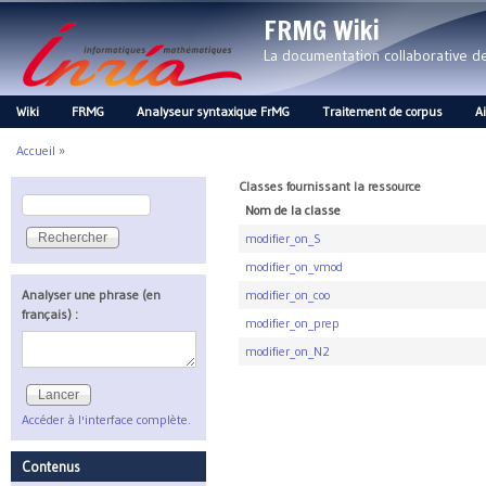
FRMG Wiki
La documentation collaborative 
Wiki
FRMG
Analyseur syntaxique FrMG
Traitement de corpus
A
Main menu
Accueil
»
Vous êtes ici
Classes fournissant la ressource
Rechercher
Nom de la classe
Formulaire de recherche
modifier_on_S
modifier_on_vmod
Analyser une phrase (en
modifier_on_coo
français) :
modifier_on_prep
modifier_on_N2
Accéder à l'interface complète.
Contenus