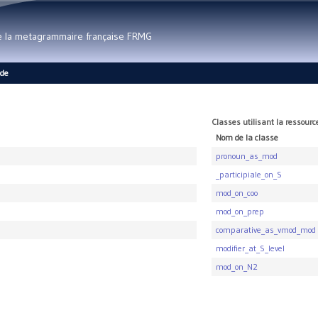
Aller au contenu principal
de la metagrammaire française FRMG
ide
Classes utilisant la ressourc
Nom de la classe
pronoun_as_mod
_participiale_on_S
mod_on_coo
mod_on_prep
comparative_as_vmod_mod
modifier_at_S_level
mod_on_N2