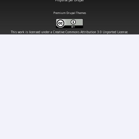
Propulsé par
Drupal
Premium Drupal Themes
This work is licensed under a
Creative Commons Attribution 3.0 Unported License
.