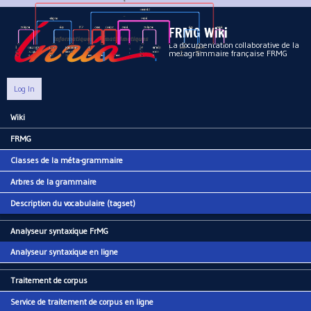
Aller au contenu principal
FRMG Wiki
La documentation collaborative de la
metagrammaire française FRMG
Log In
Wiki
Main menu
FRMG
Classes de la méta-grammaire
Arbres de la grammaire
Description du vocabulaire (tagset)
Analyseur syntaxique FrMG
Analyseur syntaxique en ligne
Traitement de corpus
Service de traitement de corpus en ligne