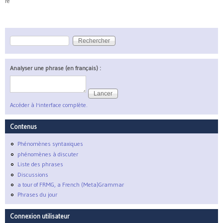
re
Rechercher
Formulaire de recherche
Analyser une phrase (en français) :
Accéder à l'interface complète.
Contenus
Phénomènes syntaxiques
phénomènes à discuter
Liste des phrases
Discussions
a tour of FRMG, a French (Meta)Grammar
Phrases du jour
Connexion utilisateur