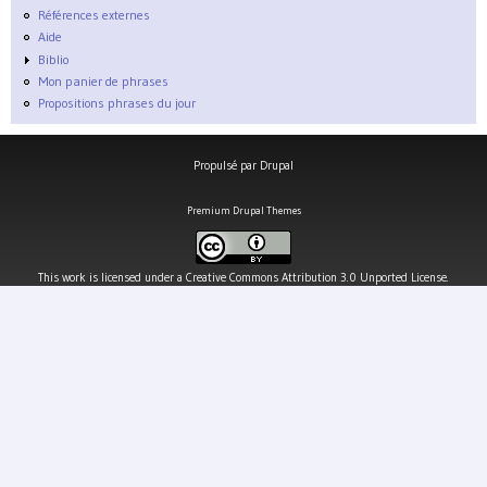
Références externes
Aide
Biblio
Mon panier de phrases
Propositions phrases du jour
Propulsé par
Drupal
Premium Drupal Themes
This work is licensed under a
Creative Commons Attribution 3.0 Unported License
.