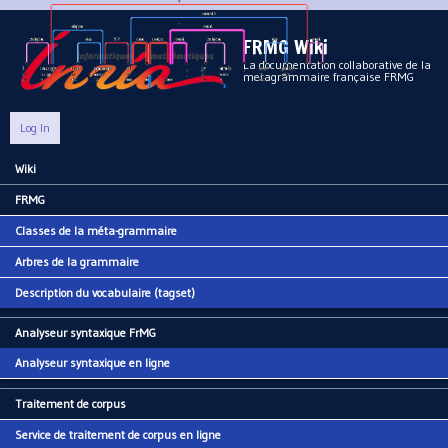
Aller au contenu principal
FRMG Wiki
La documentation collaborative de la
metagrammaire française FRMG
Log In
Wiki
Main menu
FRMG
Classes de la méta-grammaire
Arbres de la grammaire
Description du vocabulaire (tagset)
Analyseur syntaxique FrMG
Analyseur syntaxique en ligne
Traitement de corpus
Service de traitement de corpus en ligne