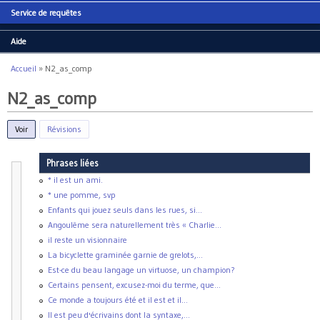
Service de requêtes
Aide
Accueil
»
N2_as_comp
Vous êtes ici
N2_as_comp
Voir
(onglet actif)
Révisions
Phrases liées
class
N2_as_comp
* il est un ami.
{
* une pomme, svp
%% We may use both saturated and uns
Enfants qui jouez seuls dans les rues, si...
%% <: cnoun;
Angoulême sera naturellement très « Charlie...
%% desc.ht = value([arg0: @emptyarg_
il reste un visionnaire
Root
>>
AdjP
;
AdjP
>>
N2
;
La bicyclette graminée garnie de grelots,...
node
Root
 : 
[
cat
:comp,
id
:comp,
type
:s
Est-ce du beau langage un virtuose, un champion?
node
AdjP
 : 
[
cat
: adjP, 
id
: adjP, 
ty
Certains pensent, excusez-moi du terme, que...
node
N2
 : 
[
cat
:N2,
id
:N2,
type
:subst
]
;
Ce monde a toujours été et il est et il...
-
adjP
::
agreement
; 
AdjP
=
AdjP
::
N
;
Il est peu d'écrivains dont la syntaxe,...