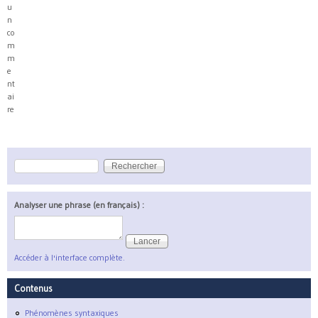
u
n
co
m
m
e
nt
ai
re
Rechercher
Formulaire de recherche
Analyser une phrase (en français) :
Accéder à l'interface complète.
Contenus
Phénomènes syntaxiques