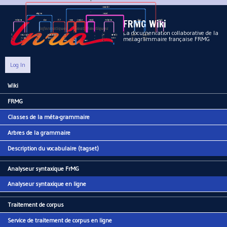
Aller au contenu principal
FRMG Wiki
La documentation collaborative de la
metagrammaire française FRMG
Log In
Wiki
Main menu
FRMG
Classes de la méta-grammaire
Arbres de la grammaire
Description du vocabulaire (tagset)
Analyseur syntaxique FrMG
Analyseur syntaxique en ligne
Traitement de corpus
Service de traitement de corpus en ligne