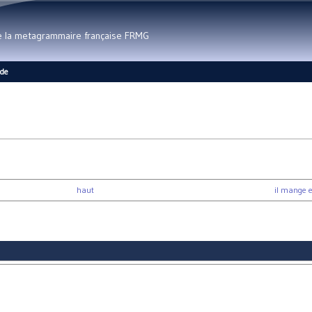
Aller au contenu principal
de la metagrammaire française FRMG
ide
haut
il mange et