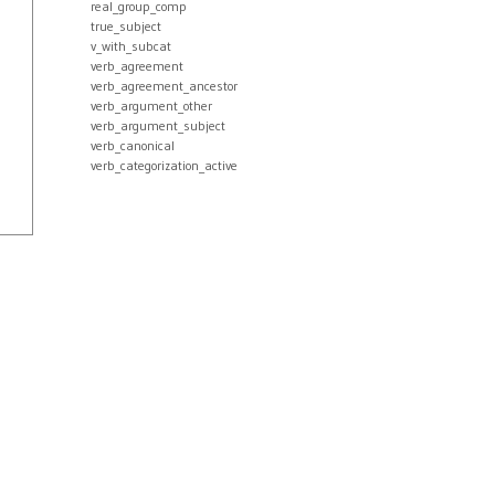
real_group_comp
true_subject
v_with_subcat
verb_agreement
verb_agreement_ancestor
verb_argument_other
verb_argument_subject
verb_canonical
verb_categorization_active