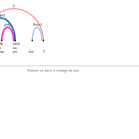
S
ject
prep
Punct
de
ceci
e
ceci
_
_
rep
pro
end
S
Pronom ce dans il mange de ceci