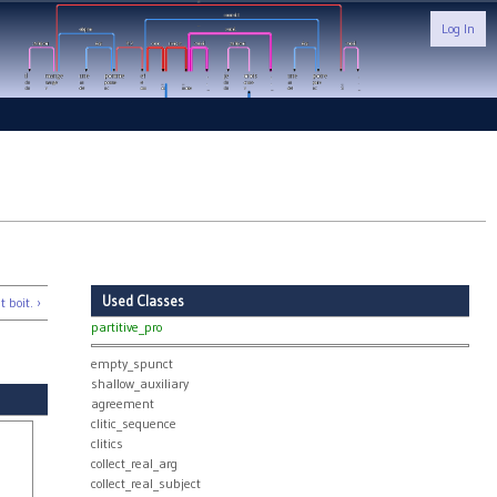
Log In
Used Classes
 boit. ›
partitive_pro
empty_spunct
shallow_auxiliary
agreement
clitic_sequence
clitics
collect_real_arg
collect_real_subject