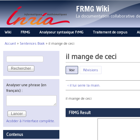
FRMG Wiki
La documentation collaborative 
Wiki
FRMG
Analyseur syntaxique FrMG
Traitement de corpus
A
Main menu
Accueil
»
Sentences Book
»
il mange de ceci
Vous êtes ici
il mange de ceci
Rechercher
Formulaire de recherche
Voir
(onglet actif)
Révisions
Analyser une phrase (en
‹ il lui serre la main.
français) :
il mange de ceci
FRMG Result
Accéder à l'interface complète.
Contenus