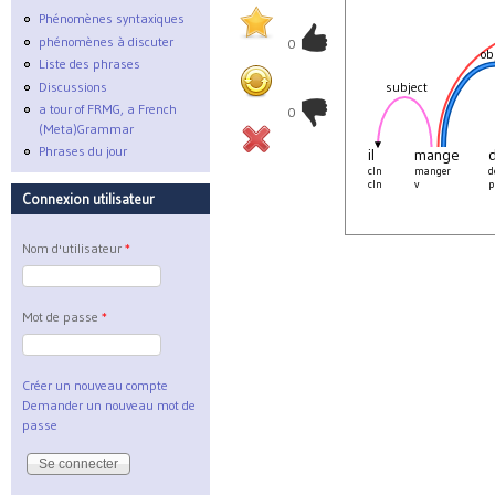
Phénomènes syntaxiques
phénomènes à discuter
0
ob
Liste des phrases
Discussions
subject
a tour of FRMG, a French
0
(Meta)Grammar
Phrases du jour
il
mange
cln
manger
d
cln
v
p
Connexion utilisateur
Nom d'utilisateur
*
Mot de passe
*
Créer un nouveau compte
Demander un nouveau mot de
passe