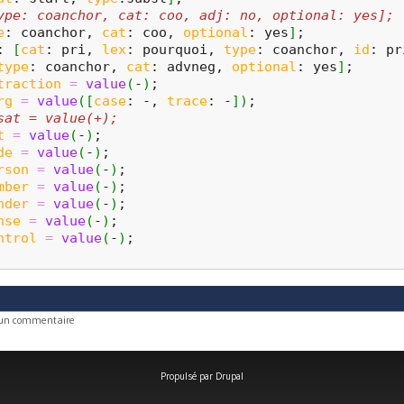
ype: coanchor, cat: coo, adj: no, optional: yes];
e
: coanchor, 
cat
: coo, 
optional
: yes
]
;
: 
[
cat
: pri, 
lex
: pourquoi, 
type
: coanchor, 
id
: pr
type
: coanchor, 
cat
: advneg, 
optional
: yes
]
;
traction
=
value
(
-
)
;
rg
=
value
(
[
case
: -, 
trace
: -
]
)
;
sat = value(+);
t
=
value
(
-
)
;
de
=
value
(
-
)
;
rson
=
value
(
-
)
;
mber
=
value
(
-
)
;
nder
=
value
(
-
)
;
nse
=
value
(
-
)
;
ntrol
=
value
(
-
)
;
 un commentaire
Propulsé par
Drupal