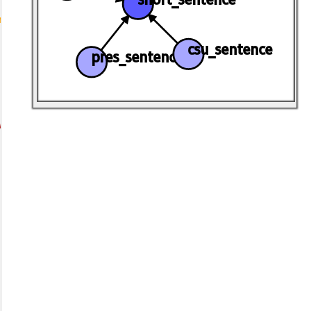
nd
: dash
|
par
]
]
;
csu_sentence
pres_sentence
|
S
|
N2
|
pres
]
]
;
rt sentences