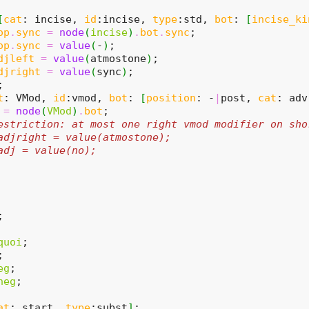
[
cat
: incise, 
id
:incise, 
type
:std, 
bot
: 
[
incise_ki
op
.
sync
=
node
(
incise
)
.
bot
.
sync
;
op
.
sync
=
value
(
-
)
;
djleft
=
value
(
atmostone
)
;
djright
=
value
(
sync
)
;
;
t
: VMod, 
id
:vmod, 
bot
: 
[
position
: -
|
post, 
cat
: adv
=
node
(
VMod
)
.
bot
;
estriction: at most one right vmod modifier on sho
adjright = value(atmostone);
adj = value(no);
;
quoi
;
;
eg
;
neg
;
at
: start, 
type
:subst
]
;