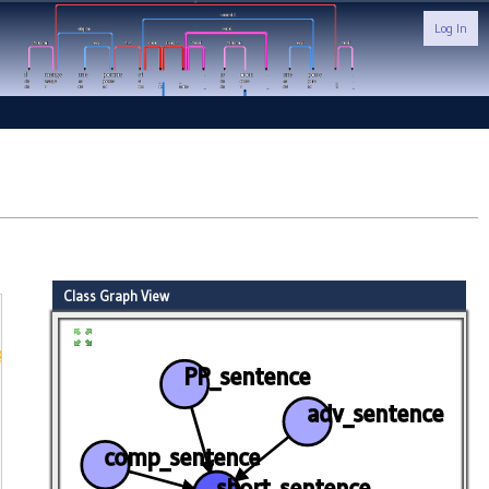
Log In
Class Graph View
g2
: @emptyarg_fs
]
)
;
PP_sentence
adv_sentence
comp_sentence
short_sentence