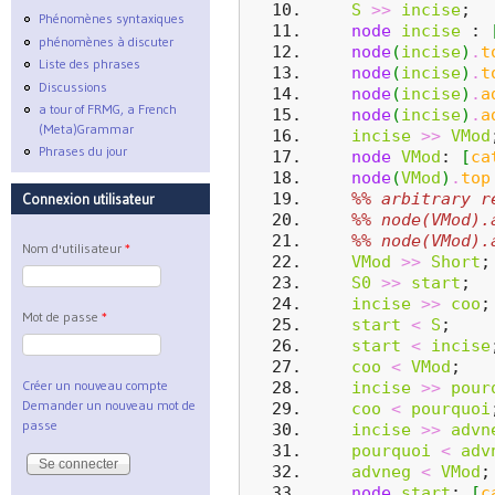
S
>>
incise
;
Phénomènes syntaxiques
node
incise
 : 
phénomènes à discuter
node
(
incise
)
.
t
Liste des phrases
node
(
incise
)
.
t
Discussions
node
(
incise
)
.
a
a tour of FRMG, a French
node
(
incise
)
.
a
(Meta)Grammar
incise
>>
VMod
Phrases du jour
node
VMod
: 
[
ca
node
(
VMod
)
.
top
%% arbitrary r
Connexion utilisateur
%% node(VMod).
%% node(VMod).
Nom d'utilisateur
*
VMod
>>
Short
;
S0
>>
start
;
incise
>>
coo
;
Mot de passe
*
start
<
S
;
start
<
incise
coo
<
VMod
;
Créer un nouveau compte
incise
>>
pour
Demander un nouveau mot de
coo
<
pourquoi
passe
incise
>>
advn
pourquoi
<
adv
advneg
<
VMod
;
node
start
: 
[
c