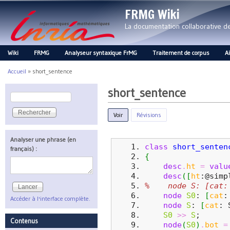
FRMG Wiki
La documentation collaborative 
Wiki
FRMG
Analyseur syntaxique FrMG
Traitement de corpus
A
Main menu
Accueil
»
short_sentence
Vous êtes ici
short_sentence
Rechercher
Formulaire de recherche
Voir
(onglet actif)
Révisions
Analyser une phrase (en
class
short_senten
français) :
{
desc
.
ht
=
valu
desc
(
[
ht
:@simp
%    node S: [cat:
node
S0
: 
[
cat
:
Accéder à l'interface complète.
node
S
: 
[
cat
: 
S0
>>
S
;
Contenus
node
(
S0
)
.
bot
=