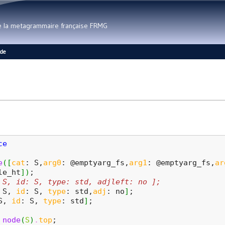
Aller au contenu principal
de la metagrammaire française FRMG
ide
ce
e
(
[
cat
: S,
arg0
: @emptyarg_fs,
arg1
: @emptyarg_fs,
ar
le_ht
]
)
;
 S, id: S, type: std, adjleft: no ];
 S, 
id
: S, 
type
: std,
adj
: no
]
;
S, 
id
: S, 
type
: std
]
;
node
(
S
)
.
top
;