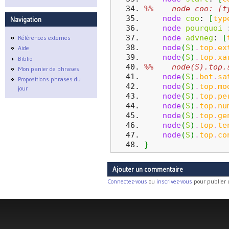
%%    node coo: [t
node
coo
: 
[
typ
Navigation
node
pourquoi
 
node
advneg
: 
[
Références externes
node
(
S
)
.
top
.
ex
Aide
node
(
S
)
.
top
.
xa
Biblio
%%    node(S).top.
Mon panier de phrases
node
(
S
)
.
bot
.
sa
Propositions phrases du
node
(
S
)
.
top
.
mo
jour
node
(
S
)
.
top
.
pe
node
(
S
)
.
top
.
nu
node
(
S
)
.
top
.
ge
node
(
S
)
.
top
.
te
node
(
S
)
.
top
.
co
}
Ajouter un commentaire
Connectez-vous
ou
inscrivez-vous
pour publier