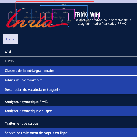
Aller au contenu principal
FRMG Wiki
La documentation collaborative de la
metagrammaire française FRMG
Log In
Wiki
Main menu
FRMG
Classes de la méta-grammaire
Arbres de la grammaire
Description du vocabulaire (tagset)
Analyseur syntaxique FrMG
Analyseur syntaxique en ligne
Traitement de corpus
Service de traitement de corpus en ligne