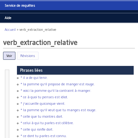
Service de requêtes
Aide
Accueil
»
verb_extraction_relative
Vous êtes ici
verb_extraction_relative
Voir
(onglet actif)
Révisions
Phrases liées
class
verb_extraction_relative
* il a de qui tenir.
{
* la pomme qu'il propose de manger est rouge.
<:
verb_extraction
;
* voici la pomme qu'il la contraint à manger.
node
(
S2
)
.
bot
.
extraction
=
value
(
rel
)
* ce à quoi tu penses est idiot.
node
(
S
)
.
top
.
extraction
=
value
(
adjx
)
* j'accueille quiconque vient.
node
(
S
)
.
bot
.
extraction
=
value
(
adjx
)
%%    node(S2).adj = value(no);
* la pomme qu'il veut que tu manges est rouge.
node
(
S2
)
.
top
=
node
(
S2
)
.
bot
;
* celle que tu montres dort.
node
(
S2
)
.
adjleft
=
value
(
no
)
;
* celui à qui tu parles est célèbre.
node
XGroup
 : 
[
type
: alternative
]
;
* celle qui ronfle dort.
%% Generally not possible to extract
* ce dont tu parles est connu.