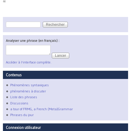
re
Rechercher
Formulaire de recherche
Analyser une phrase (en français) :
Accéder à l'interface complète.
Contenus
Phénomènes syntaxiques
phénomènes à discuter
Liste des phrases
Discussions
a tour of FRMG, a French (Meta)Grammar
Phrases du jour
Connexion utilisateur