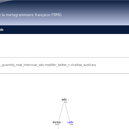
Aller au contenu principal
de la metagrammaire française FRMG
ide
uantity_mod_intensive_adv modifier_before_x shallow_auxiliary
-
adv
Root
-
incise
↓adv
incise
Foot