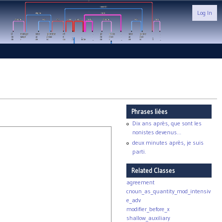
Log In
Phrases liées
Dix ans après, que sont les
nonistes devenus...
deux minutes après, je suis
parti.
Related Classes
agreement
cnoun_as_quantity_mod_intensiv
e_adv
modifier_before_x
shallow_auxiliary