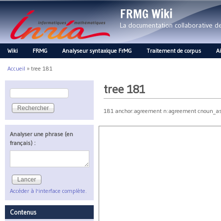
FRMG Wiki
La documentation collaborative 
Wiki
FRMG
Analyseur syntaxique FrMG
Traitement de corpus
A
Main menu
Accueil
»
tree 181
Vous êtes ici
tree 181
Rechercher
Formulaire de recherche
181 anchor:agreement n:agreement cnoun_as_q
Analyser une phrase (en
français) :
Accéder à l'interface complète.
Contenus