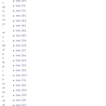
tree 169
s
tree 171
ou
tree 172
in
sc
tree 181
riv
tree 182
ez
tree 183
-
tree 184
vo
tree 185
u
tree 204
s
po
tree 205
ur
tree 237
p
tree 244
u
tree 249
bl
tree 255
ie
tree 263
r
u
tree 269
n
tree 274
co
tree 281
m
tree 289
m
tree 290
e
tree 295
nt
ai
tree 302