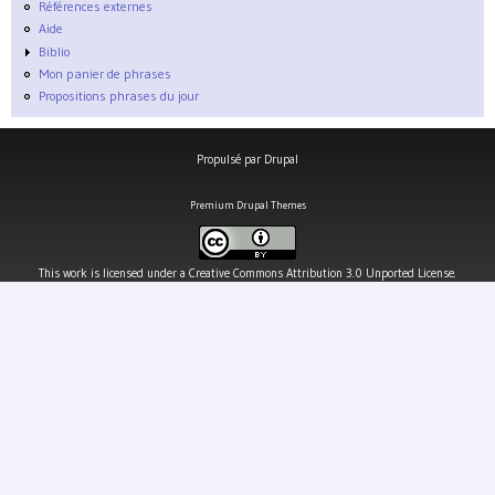
Références externes
Aide
Biblio
Mon panier de phrases
Propositions phrases du jour
Propulsé par
Drupal
Premium Drupal Themes
This work is licensed under a
Creative Commons Attribution 3.0 Unported License
.