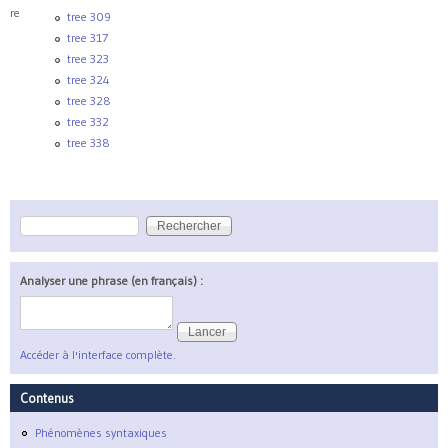
re
tree 309
tree 317
tree 323
tree 324
tree 328
tree 332
tree 338
Rechercher
Formulaire de recherche
Analyser une phrase (en français) :
Accéder à l'interface complète.
Contenus
Phénomènes syntaxiques