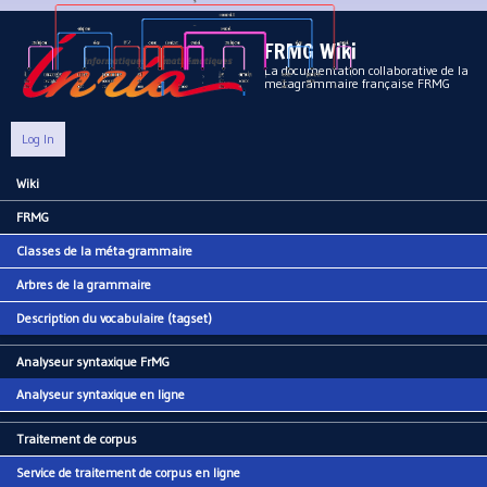
Aller au contenu principal
FRMG Wiki
La documentation collaborative de la
metagrammaire française FRMG
Log In
Wiki
Main menu
FRMG
Classes de la méta-grammaire
Arbres de la grammaire
Description du vocabulaire (tagset)
Analyseur syntaxique FrMG
Analyseur syntaxique en ligne
Traitement de corpus
Service de traitement de corpus en ligne