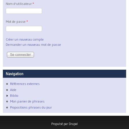
Nom d'utilisateur
*
Mot de passe
*
Créer un nouveau compte
Demander un nouveau mot de passe
Navigation
Références externes
Aide
Biblio
Mon panier de phrases
Propositions phrases du jour
Propulsé par
Drupal