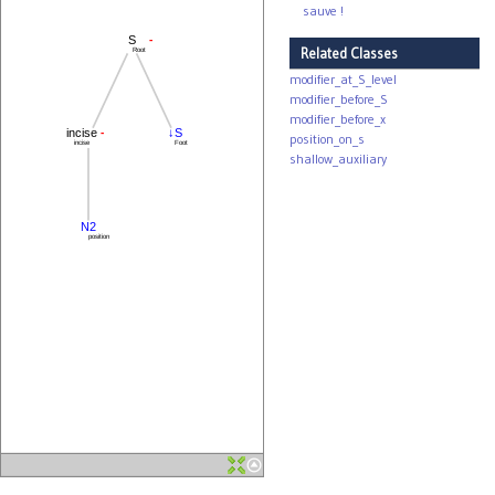
sauve !
-
S
Related Classes
Root
modifier_at_S_level
modifier_before_S
modifier_before_x
-
incise
↓S
position_on_s
incise
Foot
shallow_auxiliary
N2
position