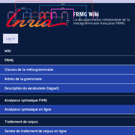
Aller au contenu principal
FRMG Wiki
La documentation collaborative de la
metagrammaire française FRMG
Log In
Wiki
Main menu
FRMG
Classes de la méta-grammaire
Arbres de la grammaire
Description du vocabulaire (tagset)
Analyseur syntaxique FrMG
Analyseur syntaxique en ligne
Traitement de corpus
Service de traitement de corpus en ligne