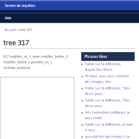
Service de requêtes
Aide
Accueil
»
tree 317
Vous êtes ici
tree 317
317 modifier_at_S_level modifier_before_S
Phrases liées
modifier_before_x position_on_s
Fable sur la différence,
shallow_auxiliary
&quot;Des fleurs...
M'sieur, vous nous montrez
des images, des...
Fable sur la différence, "Des
fleurs pour...
Fable sur la différence, "Des
fleurs pour...
très honorables collègues, je
vous invite...
Fable sur la différence, ce livre
a reçu...
aussitôt fini son travail, il se