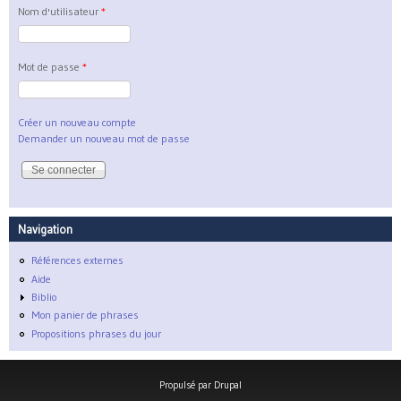
Nom d'utilisateur
*
Mot de passe
*
Créer un nouveau compte
Demander un nouveau mot de passe
Navigation
Références externes
Aide
Biblio
Mon panier de phrases
Propositions phrases du jour
Propulsé par
Drupal