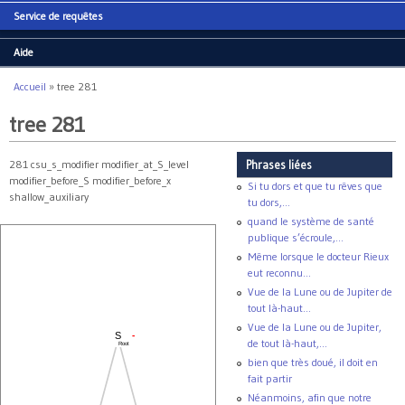
Service de requêtes
Aide
Accueil
»
tree 281
Vous êtes ici
tree 281
281 csu_s_modifier modifier_at_S_level
Phrases liées
modifier_before_S modifier_before_x
Si tu dors et que tu rêves que
shallow_auxiliary
tu dors,...
quand le système de santé
publique s’écroule,...
Même lorsque le docteur Rieux
eut reconnu...
Vue de la Lune ou de Jupiter de
tout là-haut...
Vue de la Lune ou de Jupiter,
-
S
de tout là-haut,...
Root
bien que très doué, il doit en
fait partir
Néanmoins, afin que notre