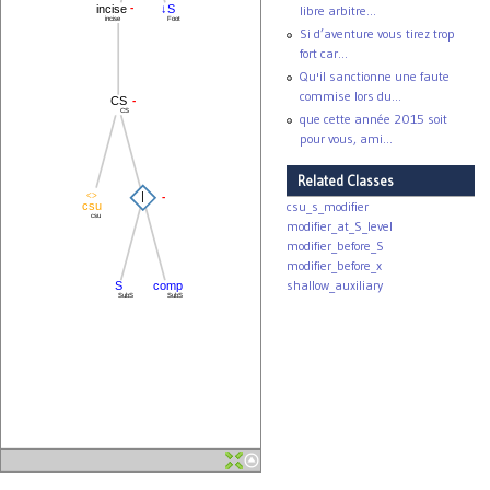
-
incise
↓S
libre arbitre...
incise
Foot
Si d’aventure vous tirez trop
fort car...
Qu'il sanctionne une faute
commise lors du...
-
CS
CS
que cette année 2015 soit
pour vous, ami...
Related Classes
<>
|
-
csu_s_modifier
csu
csu
modifier_at_S_level
modifier_before_S
modifier_before_x
shallow_auxiliary
S
comp
SubS
SubS