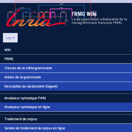
Aller au contenu principal
FRMG Wiki
La documentation collaborative de la
metagrammaire française FRMG
Log In
Wiki
Main menu
FRMG
Classes de la méta-grammaire
Arbres de la grammaire
Description du vocabulaire (tagset)
Analyseur syntaxique FrMG
Analyseur syntaxique en ligne
Traitement de corpus
Service de traitement de corpus en ligne